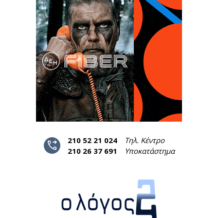
210 52 21 024
Τηλ. Κέντρο
phone_forwarded
210 26 37 691
Υποκατάστημα