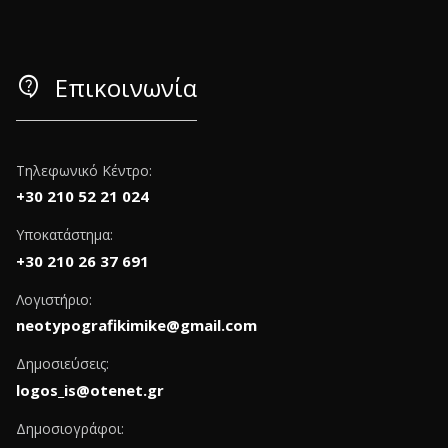
contact_support
Επικοινωνία
Τηλεφωνικό Κέντρο:
+30 210 52 21 024
Υποκατάστημα:
+30 210 26 37 691
Λογιστήριο:
neotypografikimike@gmail.com
Δημοσιεύσεις:
logos_is@otenet.gr
Δημοσιογράφοι: