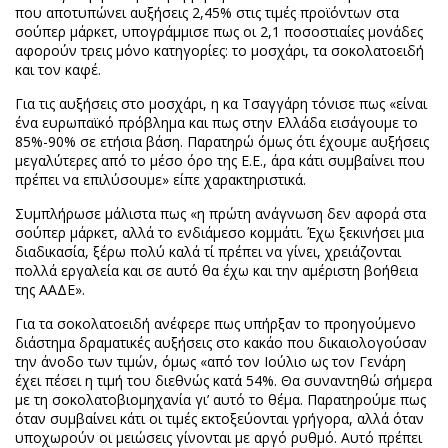
που αποτυπώνει αυξήσεις 2,45% στις τιμές προϊόντων στα
σούπερ μάρκετ, υπογράμμισε πως οι 2,1 ποσοστιαίες μονάδες
αφορούν τρεις μόνο κατηγορίες: το μοσχάρι, τα σοκολατοειδή
και τον καφέ.
Για τις αυξήσεις στο μοσχάρι, η κα Τσαγγάρη τόνισε πως «είναι
ένα ευρωπαϊκό πρόβλημα και πως στην Ελλάδα εισάγουμε το
85%-90% σε ετήσια βάση. Παρατηρώ όμως ότι έχουμε αυξήσεις
μεγαλύτερες από το μέσο όρο της Ε.Ε., άρα κάτι συμβαίνει που
πρέπει να επιλύσουμε» είπε χαρακτηριστικά.
Συμπλήρωσε μάλιστα πως «η πρώτη ανάγνωση δεν αφορά στα
σούπερ μάρκετ, αλλά το ενδιάμεσο κομμάτι. Έχω ξεκινήσει μια
διαδικασία, ξέρω πολύ καλά τί πρέπει να γίνει, χρειάζονται
πολλά εργαλεία και σε αυτό θα έχω και την αμέριστη βοήθεια
της ΑΑΔΕ».
Για τα σοκολατοειδή ανέφερε πως υπήρξαν το προηγούμενο
διάστημα δραματικές αυξήσεις στο κακάο που δικαιολογούσαν
την άνοδο των τιμών, όμως «από τον Ιούλιο ως τον Γενάρη
έχει πέσει η τιμή του διεθνώς κατά 54%. Θα συναντηθώ σήμερα
με τη σοκολατοβιομηχανία γι’ αυτό το θέμα. Παρατηρούμε πως
όταν συμβαίνει κάτι οι τιμές εκτοξεύονται γρήγορα, αλλά όταν
υποχωρούν οι μειώσεις γίνονται με αργό ρυθμό. Αυτό πρέπει