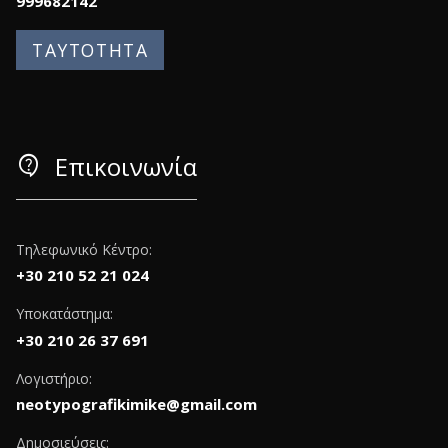
999682142
ΤΑΥΤΟΤΗΤΑ
contact_support
Επικοινωνία
Τηλεφωνικό Κέντρο:
+30 210 52 21 024
Υποκατάστημα:
+30 210 26 37 691
Λογιστήριο:
neotypografikimike@gmail.com
Δημοσιεύσεις: