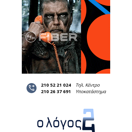
210 52 21 024
Τηλ. Κέντρο
phone_forwarded
210 26 37 691
Υποκατάστημα