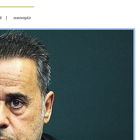
6
οικονομία