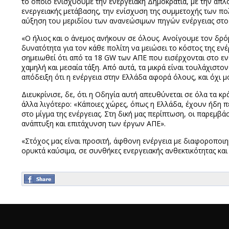
το οποίο ενισχύουμε την ενεργειακή Δημοκρατία, με την απλ
ενεργειακής μετάβασης, την ενίσχυση της συμμετοχής των πο
αύξηση του μεριδίου των ανανεώσιμων πηγών ενέργειας στο 
«Ο ήλιος και ο άνεμος ανήκουν σε όλους. Ανοίγουμε τον δρό
δυνατότητα για τον κάθε πολίτη να μειώσει το κόστος της ενέ
σημειωθεί ότι από τα 18 GW των ΑΠΕ που εισέρχονται στο εν
χαμηλή και μεσαία τάξη. Από αυτά, τα μικρά είναι τουλάχιστο
απόδειξη ότι η ενέργεια στην Ελλάδα αφορά όλους, και όχι μ
Διευκρίνισε, δε, ότι η Οδηγία αυτή απευθύνεται σε όλα τα κ
άλλα λιγότερο: «Κάποιες χώρες, όπως η Ελλάδα, έχουν ήδη 
στο μίγμα της ενέργειας. Στη δική μας περίπτωση, οι παρεμβάσ
ανάπτυξη και επιτάχυνση των έργων ΑΠΕ».
«Στόχος μας είναι προσιτή, άφθονη ενέργεια με διαφοροποιη
ορυκτά καύσιμα, σε συνθήκες ενεργειακής ανθεκτικότητας και α