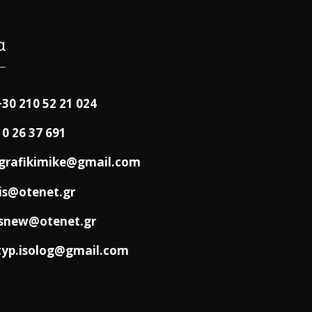
α
+30 210 52 21 024
10 26 37 691
grafikimike@gmail.com
is@otenet.gr
snew@otenet.gr
typ.isolog@gmail.com