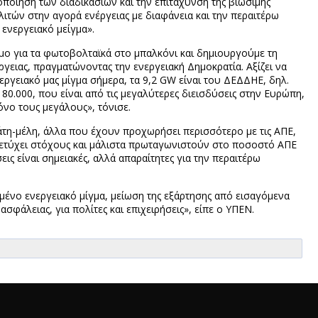
οποίηση των διαδικασιών και την επιτάχυνση της βιώσιμης
λιτών στην αγορά ενέργειας με διαφάνεια και την περαιτέρω
ενεργειακό μείγμα».
μο για τα φωτοβολταϊκά στο μπαλκόνι και δημιουργούμε τη
ργειας, πραγματώνοντας την ενεργειακή Δημοκρατία. Αξίζει να
εργειακό μας μίγμα σήμερα, τα 9,2 GW είναι του ΔΕΔΔΗΕ, δηλ.
ν 80.000, που είναι από τις μεγαλύτερες διεισδύσεις στην Ευρώπη,
όνο τους μεγάλους», τόνισε.
ράτη-μέλη, άλλα που έχουν προχωρήσει περισσότερο με τις ΑΠΕ,
πετύχει στόχους και μάλιστα πρωταγωνιστούν στο ποσοστό ΑΠΕ
εις είναι σημειακές, αλλά απαραίτητες για την περαιτέρω
μένο ενεργειακό μίγμα, μείωση της εξάρτησης από εισαγόμενα
σφάλειας, για πολίτες και επιχειρήσεις», είπε ο ΥΠΕΝ.