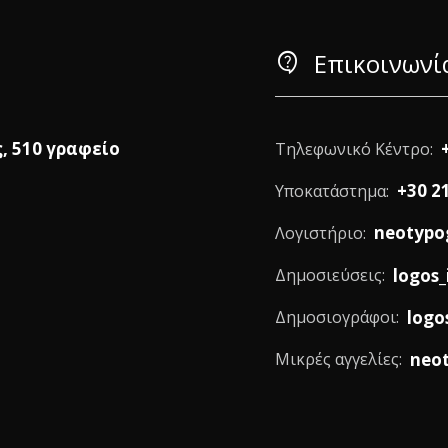
contact_support
Επικοινωνί
ς, 510 γραφείο
Τηλεφωνικό Κέντρο:
+30 2
Υποκατάστημα:
neotypo
Λογιστήριο:
logos_
Δημοσιεύσεις:
logo
Δημοσιογράφοι:
neo
Μικρές αγγελίες: