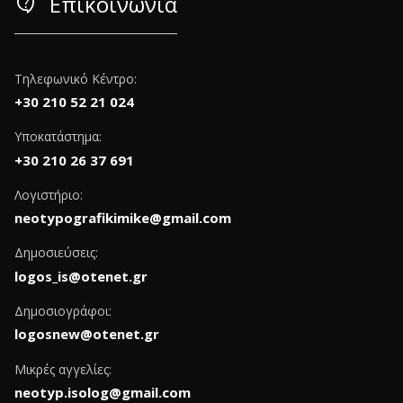
contact_support
Επικοινωνία
Τηλεφωνικό Κέντρο:
+30 210 52 21 024
Υποκατάστημα:
+30 210 26 37 691
Λογιστήριο:
neotypografikimike@gmail.com
Δημοσιεύσεις:
logos_is@otenet.gr
Δημοσιογράφοι:
logosnew@otenet.gr
Μικρές αγγελίες:
neotyp.isolog@gmail.com