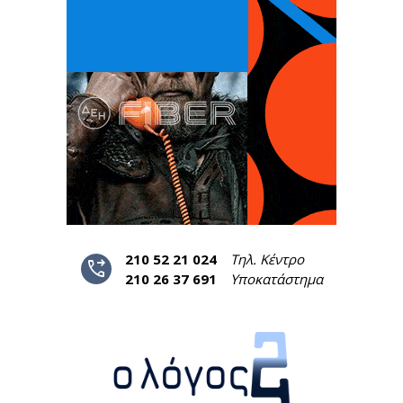
210 52 21 024
Τηλ. Κέντρο
phone_forwarded
210 26 37 691
Υποκατάστημα