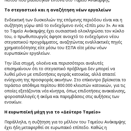
Το στεγαστικό και η αναζήτηση νέων εργαλείων
Ενδεικτική των δυσκολιών της επόμενης περιόδου είναι και η
συζήτηση γύρω από το ενδεχόμενο ενός «Σπίτι μου 3». Αν και
το Ταμείο Ανάκαμψης έχει ουσιαστικά ολοκληρώσει τον κύκλο
του, ο πρωθυπουργός άφησε ανοιχτό το ενδεχόμενο νέου
στεγαστικού προγράμματος, αναζητώντας εναλλακτικές πηγές
χρηματοδότησης είτε μέσω του ΕΣΠΑ είτε μέσω νέων
ευρωπαϊκών εργαλείων.
Την ίδια στιγμή, ολοένα και περισσότεροι αναλυτές
επισημαίνουν ότι το στεγαστικό πρόβλημα δεν μπορεί να
λυθεί μόνο με επιδοτήσεις αγοράς κατοικίας, αλλά απαιτεί
ενίσχυση της προσφοράς ακινήτων. Στο επίκεντρο βρίσκεται το
τεράστιο απόθεμα περίπου 800.000 κλειστών κατοικιών, για τις
οποίες εξετάζονται νέα κίνητρα, όπως επιδοτήσεις ανακαίνισης,
φοροαπαλλαγές ή ακόμα και παρεμβάσεις στις αυξήσεις των
ενοικίων.
Η ευρωπαϊκή μάχη για το «Δεύτερο Ταμείο»
Παράλληλα, η συζήτηση για το μέλλον του Ταμείου Ανάκαμψης
έχει ήδη μεταφερθεί σε ευρωπαϊκό επίπεδο. Καθώς η