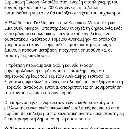
Ευρωπαϊκή Ένωση πλησιάζει στην έναρξη αποπληρωμής του
κοινού χρέους από το 2028, εντείνεται η πολιτική
αντιπαράθεση για το αν θα υπάρξει συνέχεια του μηχανισμού.
Η Ελλάδα και η Γαλλία, μέσω των Κυριάκου Μητσοτάκη και
Εμανουέλ Μακρόν, υποστηρίζουν ανοιχτά τη δημιουργία ενός
νέου μόνιμου ευρωπαϊκού επενδυτικού εργαλείου, ενός
ουσιαστικού «Δεύτερου Ταμείου Ανάκαμψης», το οποίο θα
χρηματοδοτεί κοινές ευρωπαϊκές προτεραιότητες όπως η
άμυνα, η πράσινη μετάβαση, η τεχνητή νοημοσύνη και οι
στρατηγικές επενδύσεις.
Η πρόταση περιλαμβάνει ακόμη και νέα έκδοση
ευρωομολόγων ή επιμήκυνση της αποπληρωμής του
σημερινού χρέους του Ταμείου Ανάκαμψης. Ωστόσο, οι
λεγόμενες «φειδωλές» χώρες του Βορρά, με προεξάρχουσα τη
Γερμανία, αντιδρούν έντονα, απορρίπτοντας τη μονιμοποίηση
του κοινού ευρωπαϊκού δανεισμού.
Οι επόμενοι μήνες αναμένεται να είναι καθοριστικοί για το
μέλλον της ευρωπαϊκής οικονομικής πολιτικής και για το αν η
Ευρώπη θα επιλέξει μια πιο επεκτατική αναπτυξιακή στρατηγική
ή επιστροφή στη δημοσιονομική αυστηρότητα.
Κυβέρνηση και αντιπολίτευση σε τροχιά σύγκρουσης