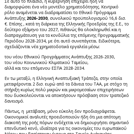
Σε αυτό το πλαίσιο, η κυβέρνηση επιχειρεί ήδη να
διαμορφώσει ένα νέο μοντέλο χρηματοδότησης. Κεντρικό
ρόλο αναμένεται να διαδραματίσει το Εθνικό Πρόγραμμα
Ανάπτυξης
2026-2030
, συνολικού προϋπολογισμού 16,6 δισ.
€. Επίσης , κατά τη διάρκεια της Ελληνικής Προεδρίας της Ε.Ε., το
δεύτερο εξάμηνο του 2027, πιθανώς θα ολοκληρωθεί και η
διαπραγμάτευση για τα κονδύλια της επόμενης Προγραμματικής
Περιόδου 2028-2034, με ότι αυτό συνεπάγεται. Ειδικότερα,
σχεδιάζονται νέα χρηματοδοτικά εργαλεία μέσω:
του νέου Εθνικού Προγράμματος Ανάπτυξης 2026-2030,
του νέου Κοινωνικού Κλιματικού Ταμείου,
αλλά και του επόμενου ΕΣΠΑ 2028-2034.
Εν τω μεταξύ, η Ελληνική Αναπτυξιακή Τράπεζα, στην οποία
μεταφέρονται 2 δισ. ευρώ από τα δάνεια του ΤΑΑ, με στόχο τη
στήριξη κυρίως πολύ μικρών και μικρομεσαίων επιχειρήσεων
που δυσκολεύονται να αποκτήσουν πρόσβαση στον τραπεζικό
δανεισμό.
Πάντως, η μετάβαση, μόνο εύκολη δεν προδιαγράφεται.
Οικονομικοί αναλυτές προειδοποιούν ήδη ότι μια απότομη
διακοπή της ροής πόρων ενδέχεται να δημιουργήσει σημαντικό
επενδυτικό κενό, ιδιαίτερα για τις οικονομίες του ευρωπαϊκού
Νότου που βασίστηκαν έντονα στο Ταμείο Ανάκαμψης.