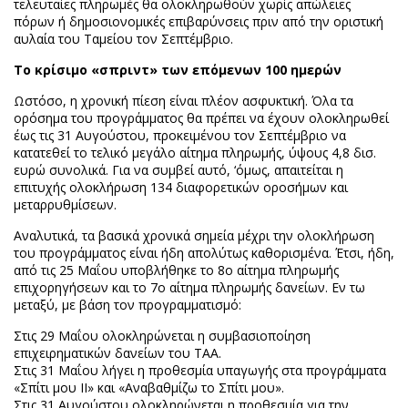
τελευταίες πληρωμές θα ολοκληρωθούν χωρίς απώλειες
πόρων ή δημοσιονομικές επιβαρύνσεις πριν από την οριστική
αυλαία του Ταμείου τον Σεπτέμβριο.
Το κρίσιμο «σπριντ» των επόμενων 100 ημερών
Ωστόσο, η χρονική πίεση είναι πλέον ασφυκτική. Όλα τα
ορόσημα του προγράμματος θα πρέπει να έχουν ολοκληρωθεί
έως τις 31 Αυγούστου, προκειμένου τον Σεπτέμβριο να
κατατεθεί το τελικό μεγάλο αίτημα πληρωμής, ύψους 4,8 δισ.
ευρώ συνολικά. Για να συμβεί αυτό, ‘όμως, απαιτείται η
επιτυχής ολοκλήρωση 134 διαφορετικών οροσήμων και
μεταρρυθμίσεων.
Αναλυτικά, τα βασικά χρονικά σημεία μέχρι την ολοκλήρωση
του προγράμματος είναι ήδη απολύτως καθορισμένα. Έτσι, ήδη,
από τις 25 Μαΐου υποβλήθηκε το 8ο αίτημα πληρωμής
επιχορηγήσεων και το 7ο αίτημα πληρωμής δανείων. Εν τω
μεταξύ, με βάση τον προγραμματισμό:
Στις 29 Μαΐου ολοκληρώνεται η συμβασιοποίηση
επιχειρηματικών δανείων του ΤΑΑ.
Στις 31 Μαΐου λήγει η προθεσμία υπαγωγής στα προγράμματα
«Σπίτι μου ΙΙ» και «Αναβαθμίζω το Σπίτι μου».
Στις 31 Αυγούστου ολοκληρώνεται η προθεσμία για την