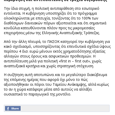
Την ίδια στιγμή, η πολιτική αντιπαράθεση στο εσωτερικό
εντείνεται. Η κυβέρνηση υποστηρίζει ότι το πρόγραμμα
ολοκληρώνεται με επιτυχία, τονίζοντας ότι το 100% των
διαθέσιμων δανειακών πόρων αξιοποιείται και ότι σημαντικά
κονδύλια κατευθύνονται πλέον προς τις μικρομεσαίες
επιχειρήσεις μέσω της Ελληνικής Αναπτυξιακής Τράπεζας.
Από την άλλη πλευρά, το ΠΑΣΟΚ κατηγορεί την κυβέρνηση για
κακό σχεδιασμό, υποστηρίζοντας ότι επενδυτικά σχέδια ύψους
περίπου 4 δισ. ευρώ μένουν εκτός χρηματοδότησης εξαιτίας
αλλαγών στους όρους και ασφυκτικών προθεσμιών. Η
αντιπολίτευση μιλά για πολιτική «first in – first out», χωρίς
αναπτυξιακά κριτήρια και χωρίς στρατηγική στόχευση.
Η συζήτηση αυτή αποτυπώνει και το μεγαλύτερο διακύβευμα
της επόμενης ημέρας που αφορά όχι μόνο το πώς
αξιοποιήθηκαν οι πόροι του Ταμείου Ανάκαμψης, αλλά κυρίως
το αν η χώρα κατάφερε μέσα από αυτούς να αλλάξει
ουσιαστικά το παραγωγικό της μοντέλο.