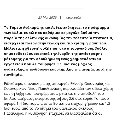
27 Μάι 2026
οικονομία
Το Ταμείο Ανάκαμψης και Ανθεκτικότητας, το πρόγραμμα
των 36 δισ. ευρώ που καθόρισε σε μεγάλο βαθμό την
πορεία της ελληνικής οικονομίας την τελευταία πενταετία,
εισέρχεται πλέον στην τελική και πιο κρίσιμη φάση του.
Μάλιστα, η χθεσινή συζήτηση στο υπουργικό συμβούλιο
σηματοδοτεί ουσιαστικά την έναρξη της αντίστροφης
μέτρησης για την ολοκλήρωση ενός χρηματοδοτικού
εργαλείου που λειτούργησε ως βασικός μοχλός
ανάπτυξης, επενδύσεων και στήριξης της αγοράς μετά την
πανδημία.
Ειδικότερα, ο αναπληρωτής υπουργός Εθνικής Οικονομίας και
Οικονομικών Νίκος Παπαθανάσης παρουσιάζει τον οδικό χάρτη
έως τη λήξη του προγράμματος, μετά και την υποβολή του
διπλού αιτήματος εκταμίευσης ύψους 2,6 δισ. ευρώ. Το ποσό
αφορά 1,4 δισ. ευρώ από το 8ο αίτημα επιχορηγήσεων και 1,2
δισ. ευρώ από το 7ο αίτημα του δανειακού σκέλους.
Παράλληλα, η κυβέρνηση επιχειρεί να διασφαλίσει ότι οι