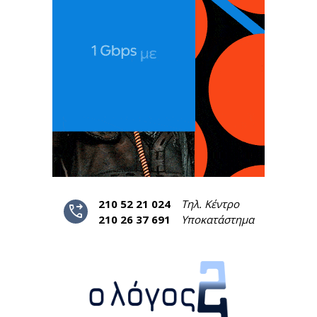
210 52 21 024
Τηλ. Κέντρο
phone_forwarded
210 26 37 691
Υποκατάστημα