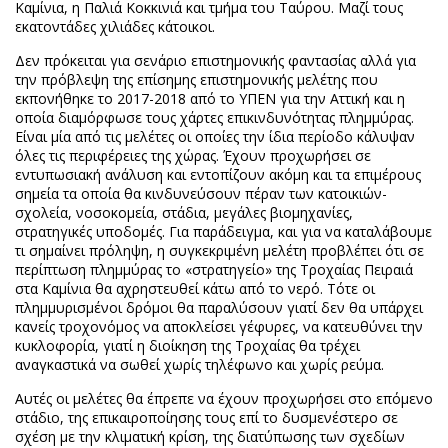
Καμίνια, η Παλιά Κοκκινιά και τμήμα του Ταύρου. Μαζί τους
εκατοντάδες χιλιάδες κάτοικοι.
Δεν πρόκειται για σενάριο επιστημονικής φαντασίας αλλά για
την πρόβλεψη της επίσημης επιστημονικής μελέτης που
εκπονήθηκε το 2017-2018 από το ΥΠΕΝ για την Αττική και η
οποία διαμόρφωσε τους χάρτες επικινδυνότητας πλημμύρας.
Είναι μία από τις μελέτες οι οποίες την ίδια περίοδο κάλυψαν
όλες τις περιφέρειες της χώρας. Έχουν προχωρήσει σε
εντυπωσιακή ανάλυση και εντοπίζουν ακόμη και τα επιμέρους
σημεία τα οποία θα κινδυνεύσουν πέραν των κατοικιών-
σχολεία, νοσοκομεία, στάδια, μεγάλες βιομηχανίες,
στρατηγικές υποδομές. Για παράδειγμα, και για να καταλάβουμε
τι σημαίνει πρόληψη, η συγκεκριμένη μελέτη προβλέπει ότι σε
περίπτωση πλημμύρας το «στρατηγείο» της Τροχαίας Πειραιά
στα Καμίνια θα αχρηστευθεί κάτω από το νερό. Τότε οι
πλημμυρισμένοι δρόμοι θα παραλύσουν γιατί δεν θα υπάρχει
κανείς τροχονόμος να αποκλείσει γέφυρες, να κατευθύνει την
κυκλοφορία, γιατί η διοίκηση της Τροχαίας θα τρέχει
αναγκαστικά να σωθεί χωρίς τηλέφωνο και χωρίς ρεύμα.
Αυτές οι μελέτες θα έπρεπε να έχουν προχωρήσει στο επόμενο
στάδιο, της επικαιροποίησης τους επί το δυσμενέστερο σε
σχέση με την κλιματική κρίση, της διατύπωσης των σχεδίων