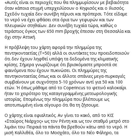
«Αυτές είναι οι περιοχές που θα πλημμυρίσουν με βεβαιότητα
όταν κάποια στιγμή υπερχειλίσουν ο Κηφισός και ο Ιλισσός.
Σχεδόν τυχαία δεν συνέβη πέρυσι και πρόπερσι. Τότε είδαμε
το νερό να έχει φθάσει στα όρια των γεφυρών και των
πλευρικών στηθαίων. Δεν συνέβη τυχαία τώρα, καθώς ο
τεράστιος όγκος των 650 mm βροχής έπεσαν στη Θεσσαλία και
όχι στην Αττική.
Η πρόβλεψη του χάρτη αφορά την πλημμύρα της
πεντηκονταετίας (T=50) αλλά οι συντάκτες του προειδοποιούν
ότι δεν έχουν ληφθεί υπόψη τα δεδομένα της κλιματικής
κρίσης. Σήμερα γνωρίζουμε ότι βρισκόμαστε μπροστά σε
φαινόμενα που έχουν πυκνώσει. Οι πλημμύρες της
πεντηκονταετίας όπως και οι άλλοτε σπάνιες μεγα-πυρκαγιές
συμβαίνουν με συχνότητα 5-10 χρόνων αντί για 50 και 100
ετών. Ή όπως μάθαμε από το Coperincus το φετινό καλοκαίρι
ήταν το χειρότερο της καταγεγραμμένης μετεωρολογικής
ιστορίας. Επομένως την πλημμύρα που βλέπουμε ως
αποτυπωμένη είναι σίγουρο ότι θα τη ζήσουμε.
Ο χάρτης είναι εφιαλτικός. Αν γίνει το κακό, από το ΚΙΣ
«Σταύρος Νιάρχος» ως τον Ρέντη και ως τον σταθμό μετρό στο
λιμάνι του Πειραιά τα πάντα θα βρεθούν κάτω από το νερό. Η
μισή Καλλιθέα, όλο το Μοσχάτο, όλο το Νέο Φάληρο, τα