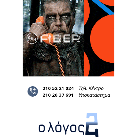
210 52 21 024
Τηλ. Κέντρο
phone_forwarded
210 26 37 691
Υποκατάστημα