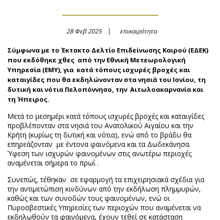
28 Φεβ 2025
επικαιρότητα
Σύμφωνα με το Έκτακτο Δελτίο Επιδείνωσης Καιρού (ΕΔΕΚ)
που εκδόθηκε χθες από την Εθνική Μετεωρολογική
Υπηρεσία (ΕΜΥ), για κατά τόπους ισχυρές βροχές και
καταιγίδες που θα εκδηλώνονταν στα νησιά του Ιονίου, τη
δυτική και νότια Πελοπόννησο, την Αιτωλοακαρνανία και
τη Ήπειρος.
Μετά το μεσημέρι κατά τόπους ισχυρές βροχές και καταιγίδες
προβλέπονταν στα νησιά του Ανατολικού Αιγαίου και την
Κρήτη (κυρίως τη δυτική και νότια), ενώ από το βράδυ θα
επηρεάζονταν με έντονα φαινόμενα και τα Δωδεκάνησα.
Ύφεση των ισχυρών φαινομένων στις ανωτέρω περιοχές
αναμένεται σήμερα το πρωί .
Συνεπώς, τέθηκαν σε εφαρμογή τα επιχειρησιακά σχέδια για
την αντιμετώπιση κινδύνων από την εκδήλωση πλημμυρών,
καθώς και των συνοδών τους φαινομένων, ενώ οι
Πυροσβεστικές Υπηρεσίες των περιοχών που αναμένεται να
εκδηλωθούν τα φαινόμενα, έχουν τεθεί σε κατάσταση