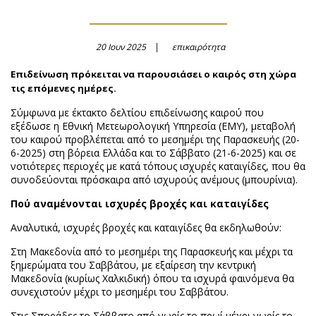
20 Ιουν 2025
επικαιρότητα
Επιδείνωση πρόκειται να παρουσιάσει ο καιρός στη χώρα
τις επόμενες ημέρες.
Σύμφωνα με έκτακτο δελτίου επιδείνωσης καιρού που
εξέδωσε η Εθνική Μετεωρολογική Υπηρεσία (ΕΜΥ), μεταβολή
του καιρού προβλέπεται από το μεσημέρι της Παρασκευής (20-
6-2025) στη βόρεια Ελλάδα και το Σάββατο (21-6-2025) και σε
νοτιότερες περιοχές με κατά τόπους ισχυρές καταιγίδες, που θα
συνοδεύονται πρόσκαιρα από ισχυρούς ανέμους (μπουρίνια).
Πού αναμένονται ισχυρές βροχές και καταιγίδες
Αναλυτικά, ισχυρές βροχές και καταιγίδες θα εκδηλωθούν:
Στη Μακεδονία από το μεσημέρι της Παρασκευής και μέχρι τα
ξημερώματα του Σαββάτου, με εξαίρεση την κεντρική
Μακεδονία (κυρίως Χαλκιδική) όπου τα ισχυρά φαινόμενα θα
συνεχιστούν μέχρι το μεσημέρι του Σαββάτου.
Στις Σποράδες το Σάββατο από νωρίς το πρωί μέχρι νωρίς το