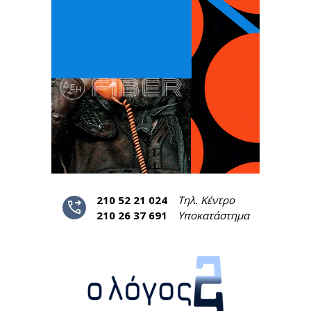
210 52 21 024
Τηλ. Κέντρο
phone_forwarded
210 26 37 691
Υποκατάστημα