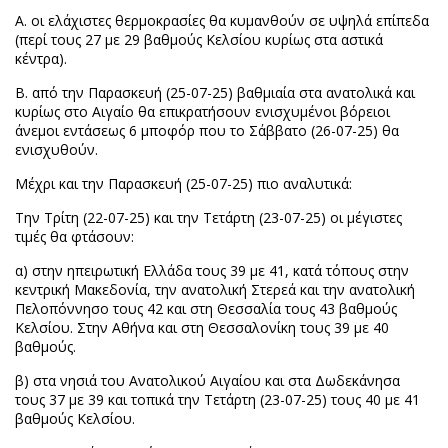
Α. οι ελάχιστες θερμοκρασίες θα κυμανθούν σε υψηλά επίπεδα
(περί τους 27 με 29 βαθμούς Κελσίου κυρίως στα αστικά
κέντρα).
Β. από την Παρασκευή (25-07-25) βαθμιαία στα ανατολικά και
κυρίως στο Αιγαίο θα επικρατήσουν ενισχυμένοι βόρειοι
άνεμοι εντάσεως 6 μποφόρ που το Σάββατο (26-07-25) θα
ενισχυθούν.
Μέχρι και την Παρασκευή (25-07-25) πιο αναλυτικά:
Την Τρίτη (22-07-25) και την Τετάρτη (23-07-25) οι μέγιστες
τιμές θα φτάσουν:
α) στην ηπειρωτική Ελλάδα τους 39 με 41, κατά τόπους στην
κεντρική Μακεδονία, την ανατολική Στερεά και την ανατολική
Πελοπόννησο τους 42 και στη Θεσσαλία τους 43 βαθμούς
Κελσίου. Στην Αθήνα και στη Θεσσαλονίκη τους 39 με 40
βαθμούς.
β) στα νησιά του Ανατολικού Αιγαίου και στα Δωδεκάνησα
τους 37 με 39 και τοπικά την Τετάρτη (23-07-25) τους 40 με 41
βαθμούς Κελσίου.