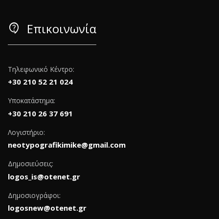
contact_support
Επικοινωνία
Τηλεφωνικό Κέντρο:
+30 210 52 21 024
Υποκατάστημα:
+30 210 26 37 691
Λογιστήριο:
neotypografikimike@gmail.com
Δημοσιεύσεις:
logos_is@otenet.gr
Δημοσιογράφοι:
logosnew@otenet.gr