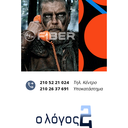
210 52 21 024
Τηλ. Κέντρο
phone_forwarded
210 26 37 691
Υποκατάστημα