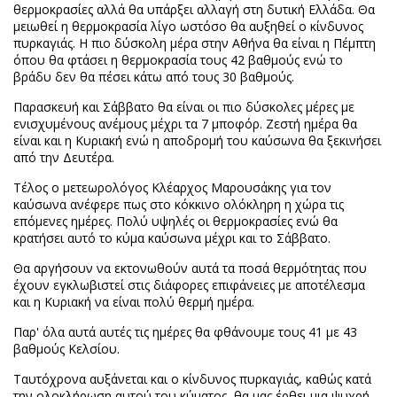
θερμοκρασίες αλλά θα υπάρξει αλλαγή στη δυτική Ελλάδα. Θα
μειωθεί η θερμοκρασία λίγο ωστόσο θα αυξηθεί ο κίνδυνος
πυρκαγιάς. Η πιο δύσκολη μέρα στην Αθήνα θα είναι η Πέμπτη
όπου θα φτάσει η θερμοκρασία τους 42 βαθμούς ενώ το
βράδυ δεν θα πέσει κάτω από τους 30 βαθμούς.
Παρασκευή και Σάββατο θα είναι οι πιο δύσκολες μέρες με
ενισχυμένους ανέμους μέχρι τα 7 μποφόρ. Ζεστή ημέρα θα
είναι και η Κυριακή ενώ η αποδρομή του καύσωνα θα ξεκινήσει
από την Δευτέρα.
Τέλος ο μετεωρολόγος Κλέαρχος Μαρουσάκης για τον
καύσωνα ανέφερε πως στο κόκκινο ολόκληρη η χώρα τις
επόμενες ημέρες. Πολύ υψηλές οι θερμοκρασίες ενώ θα
κρατήσει αυτό το κύμα καύσωνα μέχρι και το Σάββατο.
Θα αργήσουν να εκτονωθούν αυτά τα ποσά θερμότητας που
έχουν εγκλωβιστεί στις διάφορες επιφάνειες με αποτέλεσμα
και η Κυριακή να είναι πολύ θερμή ημέρα.
Παρ' όλα αυτά αυτές τις ημέρες θα φθάνουμε τους 41 με 43
βαθμούς Κελσίου.
Ταυτόχρονα αυξάνεται και ο κίνδυνος πυρκαγιάς, καθώς κατά
την ολοκλήρωση αυτού του κύματος, θα μας έρθει μια ψυχρή