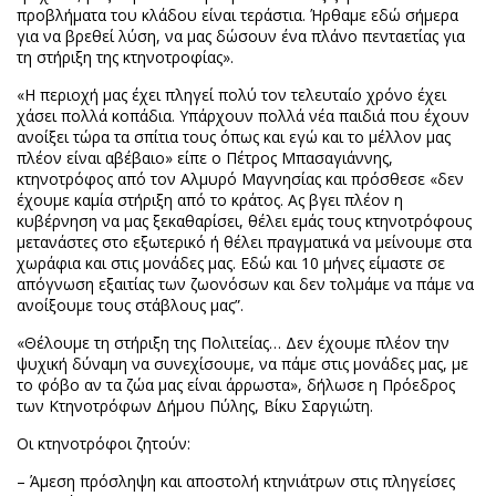
προβλήματα του κλάδου είναι τεράστια. Ήρθαμε εδώ σήμερα
για να βρεθεί λύση, να μας δώσουν ένα πλάνο πενταετίας για
τη στήριξη της κτηνοτροφίας».
«Η περιοχή μας έχει πληγεί πολύ τον τελευταίο χρόνο έχει
χάσει πολλά κοπάδια. Υπάρχουν πολλά νέα παιδιά που έχουν
ανοίξει τώρα τα σπίτια τους όπως και εγώ και το μέλλον μας
πλέον είναι αβέβαιο» είπε ο Πέτρος Μπασαγιάννης,
κτηνοτρόφος από τον Αλμυρό Μαγνησίας και πρόσθεσε «δεν
έχουμε καμία στήριξη από το κράτος. Ας βγει πλέον η
κυβέρνηση να μας ξεκαθαρίσει, θέλει εμάς τους κτηνοτρόφους
μετανάστες στο εξωτερικό ή θέλει πραγματικά να μείνουμε στα
χωράφια και στις μονάδες μας. Εδώ και 10 μήνες είμαστε σε
απόγνωση εξαιτίας των ζωονόσων και δεν τολμάμε να πάμε να
ανοίξουμε τους στάβλους μας”.
«Θέλουμε τη στήριξη της Πολιτείας… Δεν έχουμε πλέον την
ψυχική δύναμη να συνεχίσουμε, να πάμε στις μονάδες μας, με
το φόβο αν τα ζώα μας είναι άρρωστα», δήλωσε η Πρόεδρος
των Κτηνοτρόφων Δήμου Πύλης, Βίκυ Σαργιώτη.
Οι κτηνοτρόφοι ζητούν:
– Άμεση πρόσληψη και αποστολή κτηνιάτρων στις πληγείσες