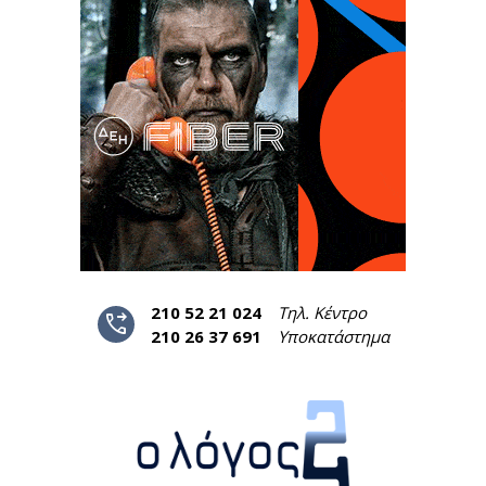
210 52 21 024
Τηλ. Κέντρο
phone_forwarded
210 26 37 691
Υποκατάστημα