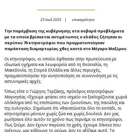
23 Ιουλ 2025
επικαιρότητα
Την παρέμβαση της κυβέρνησης στα σοβαρά προβλήματα
με τα οποία βρίσκεται αντιμέτωπος ο κλάδος ζήτησαν οι
περίπου 70 κτηνοτρόφοι που πραγματοποίησαν
παράσταση διαμαρτυρίας χθες κοντά στο Μέγαρο Μαξίμου.
Οι κτηνοτρόφοι, οι οποίοι έφθασαν στην πρωτεύουσα με
ιδιωτικά οχήματα και λεωφορεία από τη Θεσσαλία, τη
Μακεδονία, τη Στερεά Ελλάδα και άλλες περιοχές,
πραγματοποίησαν την κινητοποίηση σε συνεννόηση με τις
αστυνομικές αρχές.
Όπως είπε ο Γιώργος Τερζάκης, πρόεδρος κτηνοτρόφων
Μαγνησίας «Έχουμε φτάσει στο σημείο να ξεκληρίζονται χωριά
ολόκληρα από τις επιπτώσεις των ζωονόσων, της πανώλης και
της ευλογιάς». Σημείωσε ότι «θανατώνεται όλο το κοπάδι, οι
κτηνοτρόφοι μένουν χωρίς ζώα και χωρίς δουλειά. Δεν μας
ρωτήσανε όλο αυτόν το χρόνο πως περνάμε οι κτηνοτρόφοι.
Πως ζούμε. Δεν έχουν παγώσει τα χρέη, έχουμε δάνεια που
τρέχουν, μας κόβουνε το ρεύμα. Δεν το αξίζαμε αυτό. Τα