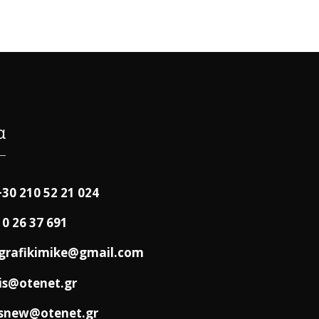
α
+30 210 52 21 024
10 26 37 691
grafikimike@gmail.com
is@otenet.gr
snew@otenet.gr