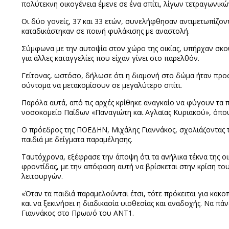
πολύτεκνη οικογένεια έμενε σε ένα σπίτι, λίγων τετραγωνικ
Οι δύο γονείς, 37 και 33 ετών, συνελήφθησαν αντιμετωπίζοντα
καταδικάστηκαν σε ποινή φυλάκισης με αναστολή.
Σύμφωνα με την αυτοψία στον χώρο της οικίας, υπήρχαν σκου
για άλλες καταγγελίες που είχαν γίνει στο παρελθόν.
Γείτονας, ωστόσο, δήλωσε ότι η διαμονή στο δώμα ήταν προσ
σύντομα να μετακομίσουν σε μεγαλύτερο σπίτι.
Παρόλα αυτά, από τις αρχές κρίθηκε αναγκαίο να φύγουν τα 
νοσοκομείο Παίδων «Παναγιώτη και Αγλαϊας Κυριακού», όπου
Ο πρόεδρος της ΠΟΕΔΗΝ, Μιχάλης Γιαννάκος, σχολιάζοντας τ
παιδιά με δείγματα παραμέλησης.
Ταυτόχρονα, εξέφρασε την άποψη ότι τα ανήλικα τέκνα της ο
φροντίδας, με την απόφαση αυτή να βρίσκεται στην κρίση το
λειτουργών.
«Όταν τα παιδιά παραμελούνται έτσι, τότε πρόκειται για κακ
και να ξεκινήσει η διαδικασία υιοθεσίας και αναδοχής. Να πά
Γιαννάκος στο Πρωινό του ΑΝΤ1.