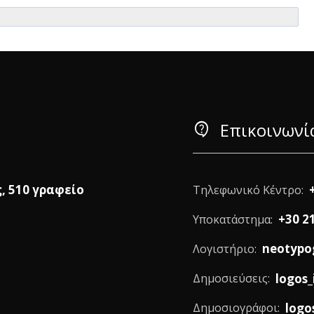
contact_support
Επικοινωνί
ς, 510 γραφείο
Τηλεφωνικό Κέντρο:
+30 2
Υποκατάστημα:
neotypo
Λογιστήριο:
logos_
Δημοσιεύσεις:
logo
Δημοσιογράφοι: