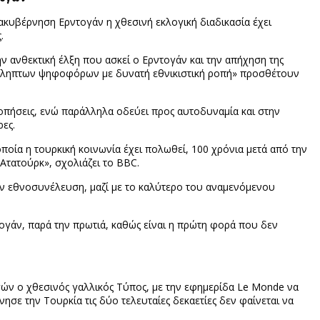
ιακυβέρνηση Ερντογάν η χθεσινή εκλογική διαδικασία έχει
.
 ανθεκτική έλξη που ασκεί ο Ερντογάν και την απήχηση της
κόληπτων ψηφοφόρων με δυνατή εθνικιστική ροπή» προσθέτουν
ήσεις, ενώ παράλληλα οδεύει προς αυτοδυναμία και στην
ρες.
ποία η τουρκική κοινωνία έχει πολωθεί, 100 χρόνια μετά από την
Ατατούρκ», σχολιάζει το BBC.
την εθνοσυνέλευση, μαζί με το καλύτερο του αναμενόμενου
τογάν, παρά την πρωτιά, καθώς είναι η πρώτη φορά που δεν
γών ο χθεσινός γαλλικός Τύπος, με την εφημερίδα Le Monde να
σε την Τουρκία τις δύο τελευταίες δεκαετίες δεν φαίνεται να