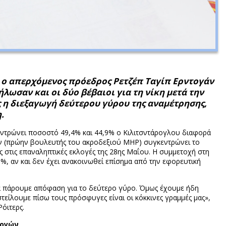
, ο απερχόμενος πρόεδρος Ρετζέπ Ταγίπ Ερντογάν
λωσαν και οι δύο βέβαιοι για τη νίκη μετά την
 η διεξαγωγή δεύτερου γύρου της αναμέτρησης,
.
ντρώνει ποσοστό 49,4% και 44,9% ο Κιλιτσντάρογλου διαφορά
άν (πρώην βουλευτής του ακροδεξιού MHP) συγκεντρώνει το
ς στις επαναληπτικές εκλογές της 28ης Μαΐου. Η συμμετοχή στη
%, αν και δεν έχει ανακοινωθεί επίσημα από την εφορευτική
 πάρουμε απόφαση για το δεύτερο γύρο. Όμως έχουμε ήδη
στείλουμε πίσω τους πρόσφυγες είναι οι κόκκινες γραμμές μας»,
όιτερς.
λογών