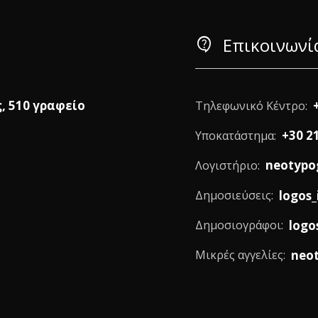
contact_support
Επικοινωνί
ς, 510 γραφείο
Τηλεφωνικό Κέντρο:
+30 2
Υποκατάστημα:
neotypo
Λογιστήριο:
logos_
Δημοσιεύσεις:
logo
Δημοσιογράφοι:
neo
Μικρές αγγελίες: