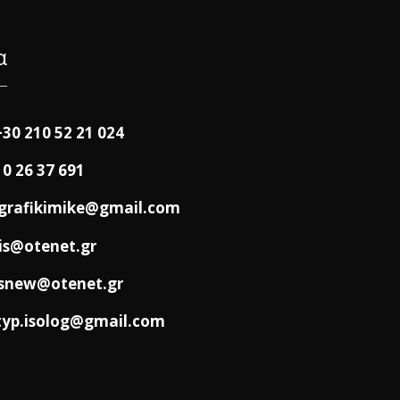
α
+30 210 52 21 024
10 26 37 691
grafikimike@gmail.com
is@otenet.gr
snew@otenet.gr
typ.isolog@gmail.com