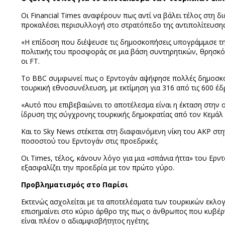
Οι Financial Times αναφέρουν πως αντί να βάλει τέλος στη δ
προκαλέσει περισυλλογή στο στρατόπεδο της αντιπολίτευσης
«Η επίδοση που διέψευσε τις δημοσκοπήσεις υπογράμμισε την
πολιτικής του προσφοράς σε μια βάση συντηρητικών, θρησ
οι FT.
Το BBC συμφωνεί πως ο Ερντογάν αψήφησε πολλές δημοσκοπ
τουρκική εθνοσυνέλευση, με εκτίμηση για 316 από τις 600 έδ
«Αυτό που επιβεβαιώνει το αποτέλεσμα είναι η έκταση στην ο
ίδρυση της σύγχρονης τουρκικής δημοκρατίας από τον Κεμάλ 
Και το Sky News στέκεται στη διαφαινόμενη νίκη του AKP σ
ποσοστού του Ερντογάν στις προεδρικές.
Οι Times, τέλος, κάνουν λόγο για μια «σπάνια ήττα» του Ερν
εξασφαλίζει την προεδρία με τον πρώτο γύρο.
Προβληματισμός στο Παρίσι
Εκτενώς ασχολείται με τα αποτελέσματα των τουρκικών εκλο
επισημαίνει στο κύριο άρθρο της πως ο άνθρωπος που κυβέρνη
είναι πλέον ο αδιαμφισβήτητος ηγέτης.