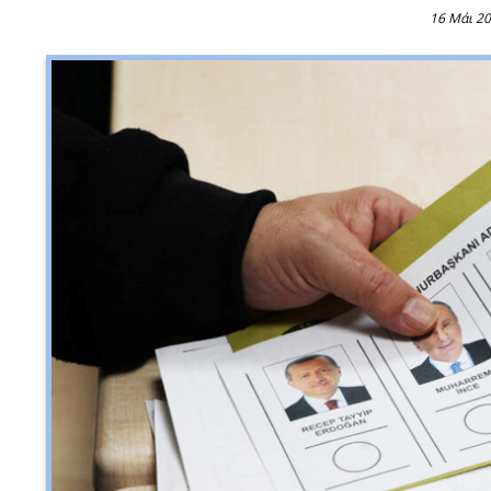
16 Μάι 2