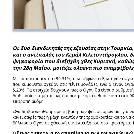
Οι δύο διεκδικητές της εξουσίας στην Τουρκία
και ο αντίπαλός του Κεμάλ Κιλιτσντάρογλου, δή
ψηφοφορία που διεξήχθη χθες Κυριακή, καθώς
την 28η Μαΐου, μοιάζει ολοένα πιο αναμφίβολη
Με καταμετρημένο το 99,31%, των ψήφων, ο Ερντογάν συγκε
που κυμαίνεται σχεδόν στις πέντε μονάδες, ενώ ο Σινάν Ογ
5,23%. Τα στοιχεία δείχνουν πως ο Ογάν θα είναι ο ρυθμιστή
διαδικασία εκτιμάται πως έσπασε ρεκόρ, έφθασε κοντά στο 90
επιτροπή ακόμη.
«Θα διαβουλευθούμε με τη βάση των ψηφοφόρων μας για να
κάνει σαφές πως η μάχη εναντίον της τρομοκρατίας και το να 
δήλωσε ο Ογάν σε χθεσινή συνέντευξή του στο πρακτορείο Ρ
Ο ξένος τύπος για το αποτέλεσμα των τουρκικών εκ