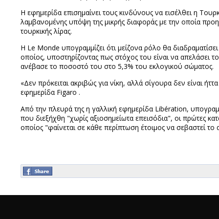
Η εφημερίδα επισημαίνει τους κινδύνους να εισέλθει η Τουρκί
λαμβανομένης υπόψη της μικρής διαφοράς με την οποία προηγ
τουρκικής λίρας.
Η Le Monde υπογραμμίζει ότι μείζονα ρόλο θα διαδραματίσει
οποίος, υποστηρίζοντας πως στόχος του είναι να απελάσει τ
ανέβασε το ποσοστό του στο 5,3% του εκλογικού σώματος.
«Δεν πρόκειται ακριβώς για νίκη, αλλά σίγουρα δεν είναι ήττ
εφημερίδα Figaro .
Από την πλευρά της η γαλλική εφημερίδα Libération, υπογραμ
που διεξήχθη "χωρίς αξιοσημείωτα επεισόδια", οι πρώτες κ
οποίος "φαίνεται σε κάθε περίπτωση έτοιμος να σεβαστεί το 