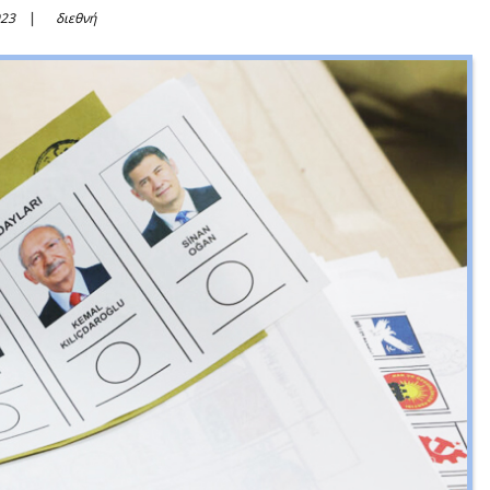
023
διεθνή