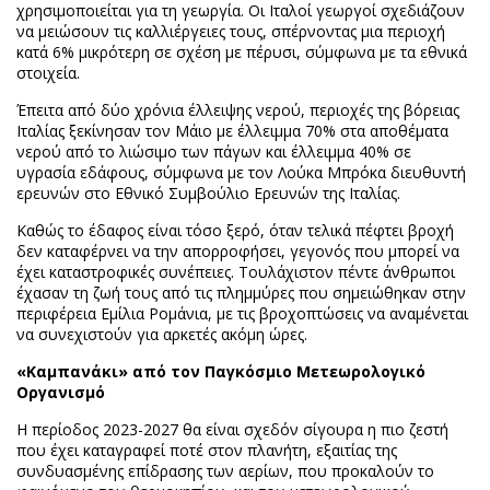
χρησιμοποιείται για τη γεωργία. Οι Ιταλοί γεωργοί σχεδιάζουν
να μειώσουν τις καλλιέργειες τους, σπέρνοντας μια περιοχή
κατά 6% μικρότερη σε σχέση με πέρυσι, σύμφωνα με τα εθνικά
στοιχεία.
Έπειτα από δύο χρόνια έλλειψης νερού, περιοχές της βόρειας
Ιταλίας ξεκίνησαν τον Μάιο με έλλειμμα 70% στα αποθέματα
νερού από το λιώσιμο των πάγων και έλλειμμα 40% σε
υγρασία εδάφους, σύμφωνα με τον Λούκα Μπρόκα διευθυντή
ερευνών στο Εθνικό Συμβούλιο Ερευνών της Ιταλίας.
Καθώς το έδαφος είναι τόσο ξερό, όταν τελικά πέφτει βροχή
δεν καταφέρνει να την απορροφήσει, γεγονός που μπορεί να
έχει καταστροφικές συνέπειες. Τουλάχιστον πέντε άνθρωποι
έχασαν τη ζωή τους από τις πλημμύρες που σημειώθηκαν στην
περιφέρεια Εμίλια Ρομάνια, με τις βροχοπτώσεις να αναμένεται
να συνεχιστούν για αρκετές ακόμη ώρες.
«Καμπανάκι» από τον Παγκόσμιο Μετεωρολογικό
Οργανισμό
Η περίοδος 2023-2027 θα είναι σχεδόν σίγουρα η πιο ζεστή
που έχει καταγραφεί ποτέ στον πλανήτη, εξαιτίας της
συνδυασμένης επίδρασης των αερίων, που προκαλούν το