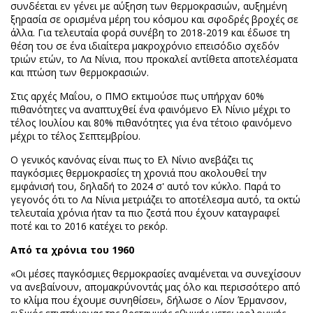
συνδέεται εν γένει με αύξηση των θερμοκρασιών, αυξημένη
ξηρασία σε ορισμένα μέρη του κόσμου και σφοδρές βροχές σε
άλλα. Για τελευταία φορά συνέβη το 2018-2019 και έδωσε τη
θέση του σε ένα ιδιαίτερα μακροχρόνιο επεισόδιο σχεδόν
τριών ετών, το Λα Νίνια, που προκαλεί αντίθετα αποτελέσματα
και πτώση των θερμοκρασιών.
Στις αρχές Μαΐου, ο ΠΜΟ εκτιμούσε πως υπήρχαν 60%
πιθανότητες να αναπτυχθεί ένα φαινόμενο Ελ Νίνιο μέχρι το
τέλος Ιουλίου και 80% πιθανότητες για ένα τέτοιο φαινόμενο
μέχρι το τέλος Σεπτεμβρίου.
Ο γενικός κανόνας είναι πως το Ελ Νίνιο ανεβάζει τις
παγκόσμιες θερμοκρασίες τη χρονιά που ακολουθεί την
εμφάνισή του, δηλαδή το 2024 σ' αυτό τον κύκλο. Παρά το
γεγονός ότι το Λα Νίνια μετριάζει το αποτέλεσμα αυτό, τα οκτώ
τελευταία χρόνια ήταν τα πιο ζεστά που έχουν καταγραφεί
ποτέ και το 2016 κατέχει το ρεκόρ.
Από τα χρόνια του 1960
«Οι μέσες παγκόσμιες θερμοκρασίες αναμένεται να συνεχίσουν
να ανεβαίνουν, απομακρύνοντάς μας όλο και περισσότερο από
το κλίμα που έχουμε συνηθίσει», δήλωσε ο Λίον Έρμανσον,