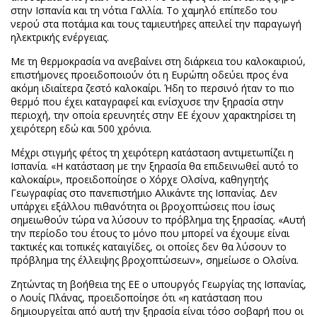
στην Ισπανία και τη νότια Γαλλία. Το χαμηλό επίπεδο του
νερού στα ποτάμια και τους ταμιευτήρες απειλεί την παραγωγή
ηλεκτρικής ενέργειας.
Με τη θερμοκρασία να ανεβαίνει στη διάρκεια του καλοκαιριού,
επιστήμονες προειδοποιούν ότι η Ευρώπη οδεύει προς ένα
ακόμη ιδιαίτερα ζεστό καλοκαίρι. Ήδη το περσινό ήταν το πιο
θερμό που έχει καταγραφεί και ενίσχυσε την ξηρασία στην
περιοχή, την οποία ερευνητές στην ΕΕ έχουν χαρακτηρίσει τη
χειρότερη εδώ και 500 χρόνια.
Μέχρι στιγμής φέτος τη χειρότερη κατάσταση αντιμετωπίζει η
Ισπανία. «Η κατάσταση με την ξηρασία θα επιδεινωθεί αυτό το
καλοκαίρι», προειδοποίησε ο Χόρχε Ολσίνα, καθηγητής
Γεωγραφίας στο πανεπιστήμιο Αλικάντε της Ισπανίας. Δεν
υπάρχει εξάλλου πιθανότητα οι βροχοπτώσεις που ίσως
σημειωθούν τώρα να λύσουν το πρόβλημα της ξηρασίας. «Αυτή
την περίοδο του έτους το μόνο που μπορεί να έχουμε είναι
τακτικές και τοπικές καταιγίδες, οι οποίες δεν θα λύσουν το
πρόβλημα της έλλειψης βροχοπτώσεων», σημείωσε ο Ολσίνα.
Ζητώντας τη βοήθεια της ΕΕ ο υπουργός Γεωργίας της Ισπανίας,
ο Λουίς Πλάνας, προειδοποίησε ότι «η κατάσταση που
δημιουργείται από αυτή την ξηρασία είναι τόσο σοβαρή που οι