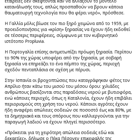
εταιρείες δεν σκέφτονται καν να αλλάξουν το μοντέλο
κατανάλωσής τους, απλώς προσπαθούν να βρουν κάποια
θαυματουργή τεχνολογία που θα φέρει νερό», πρόσθεσε.
Η Γαλλία μόλις βίωσε τον πιο ξηρό χειμώνα από το 1959, με
προειδοποιήσεις για «κρίση» ξηρασίας να έχουν ήδη εκδοθεί
σε τέσσερις περιφέρειες, σύμφωνα με τον κυβερνητικό
ιστότοπο Propluvia.
Η Πορτογαλία επίσης αντιμετωπίζει πρόωρη ξηρασία. Περίπου
το 90% της χώρας υποφέρει από την ξηρασία, με σοβαρή
ξηρασία να επηρεάζει το ένα πέμπτο της χώρας, περιοχή
σχεδόν πενταπλάσια σε σχέση με πέρυσι.
Στην Ισπανία οι βροχοπτώσεις που καταγράφηκαν φέτος τον
Απρίλιο ήταν κάτω του μισού του μέσου όρου: χιλιάδες
ανθρώπους βασίζονται στις παραδόσεις νερού με βυτιοφόρα,
ενώ κάποιες περιοχές, όπως η Καταλονία, έχουν ήδη επιβάλει
περιορισμούς στη χρήση του νερού. Κάποιοι αγρότες έχουν
ήδη αναφέρει απώλειες σοδειών σε ποσοστό έως και 80%, με
τα δημητριακά και τους σπόρους που καλλιεργούνται για την
παραγωγή λαδιού να έχουν πληγεί περισσότερο.
«Πρόκειται για τη χειρότερη απώλεια σοδειάς εδώ και
δεκαετίες», δήλωσε ο Πέκα Πέσονεν επικεφαλής της