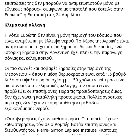
επιπτώσεις της δεν μπορούν να αντιμετωπιστούν μόνο με
εθνικούς πόρους», σύμφωνα με επιστολή που έστειλε στην
Ευρωπαϊκή Επιτροπή στις 24 Απριλίου.
Κλιματική αλλαγή
Η νότια Ευρώπη δεν είναι η μόνη περιοχή του κόσμου που
είναι αντιμέτωπη με έλλειψη νερού. Το Κέρας της Αφρικής είναι
αντιμέτωπο με τη χειρότερη ξηρασία εδώ και δεκαετίες, ενώ
ιστορική ξηρασία στην Αργεντινή έχει πλήξει την παραγωγή
σόγιας και καλαμποκιού.
Οι πιο συχνές και σοβαρές ξηρασίες στην περιοχή της
Μεσογείου – όπου η μέση θερμοκρασία είναι κατά 1,5 βαθμό
Κελσίου υψηλότερη σε σχέση με 150 χρόνια νωρίτερα-- είναι
μια συνέπεια της κλιματικής αλλαγής, την οποία είχαν
προβλέψει οι επιστήμονες. Παρά τις προειδοποιήσεις όμως,
δεν έχει γίνει η κατάλληλη προετοιμασία. Πολλές αγροτικές
περιοχές δεν έχουν ακόμη υιοθετήσει μεθόδους
εξοικονόμησης νερού.
«Οι κυβερνήσεις έχουν καθυστερήσει. Οι εταιρείες έχουν
καθυστερήσει», τόνισε ο Ρομπέρ Βοτάρ επιστήμονας και
διευθυντής του Pierre- Simon Laplace Institute. «Κάποιες