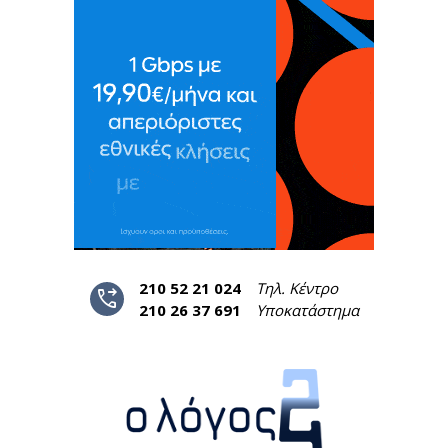
210 52 21 024
Τηλ. Κέντρο
phone_forwarded
210 26 37 691
Υποκατάστημα