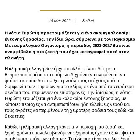
18 Μάι 2023
διεθνή
Η νότια Ευρώπη προετοιμάζεται για ένα ακόμη καλοκαίρι
έντονης ξηρασίας. Την ίδια ώρα, σύμφωνα με τον Παγκόσμιο
Μετεωρολογικό Οργανισμό, η περίοδος 2023-2027 θα είναι
αναμφίβολα η πιο ζεστή που έχει καταγραφεί ποτέ στον
πλανήτη.
Η κλιματική αλλαγή δεν έρχεται αλλά... είναι εδώ, με τη
θερμοκρασία μέσα στα επόμενα 5 χρόνια να αναμένεται να
φτάσει σε επίπεδα που ξεπερνούν τους στόχους από τη
Συμφωνία των Παρισίων για το κλίμα, σε ένα από τα χειρότερα
σενάρια που περίμεναν οι επιστήμονες. Την ίδια ώρα, η νότια
Ευρώπη ετοιμάζεται για ένα καλοκαίρι έντονης ξηρασίας, με
κάποιες περιοχές να αντιμετωπίζουν ήδη ελλείψεις νερού και
τους αγρότες να περιμένουν τη χειρότερη σοδειά τους εδώ και
δεκαετίες.
Καθώς η κλιματική αλλαγή κάνει την περιοχή πιο ζεστή και
ξηρή, χρόνια επαναλαμβανόμενης ξηρασίας έχουν εξαλείψει τα
αποθέματα υπόγειων υδάτων. Το έδαφος είναι εντελώς ξηρό