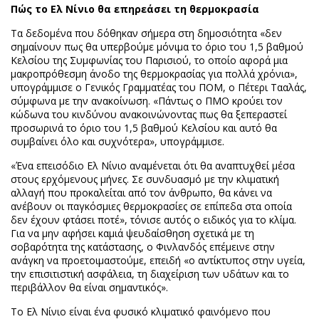
Πώς το Ελ Νίνιο θα επηρεάσει τη θερμοκρασία
Τα δεδομένα που δόθηκαν σήμερα στη δημοσιότητα «δεν
σημαίνουν πως θα υπερβούμε μόνιμα το όριο του 1,5 βαθμού
Κελσίου της Συμφωνίας του Παρισιού, το οποίο αφορά μια
μακροπρόθεσμη άνοδο της θερμοκρασίας για πολλά χρόνια»,
υπογράμμισε ο Γενικός Γραμματέας του ΠΟΜ, ο Πέτερι Τααλάς,
σύμφωνα με την ανακοίνωση. «Πάντως ο ΠΜΟ κρούει τον
κώδωνα του κινδύνου ανακοινώνοντας πως θα ξεπεραστεί
προσωρινά το όριο του 1,5 βαθμού Κελσίου και αυτό θα
συμβαίνει όλο και συχνότερα», υπογράμμισε.
«Ένα επεισόδιο Ελ Νίνιο αναμένεται ότι θα αναπτυχθεί μέσα
στους ερχόμενους μήνες. Σε συνδυασμό με την κλιματική
αλλαγή που προκαλείται από τον άνθρωπο, θα κάνει να
ανέβουν οι παγκόσμιες θερμοκρασίες σε επίπεδα στα οποία
δεν έχουν φτάσει ποτέ», τόνισε αυτός ο ειδικός για το κλίμα.
Για να μην αφήσει καμιά ψευδαίσθηση σχετικά με τη
σοβαρότητα της κατάστασης, ο Φινλανδός επέμεινε στην
ανάγκη να προετοιμαστούμε, επειδή «ο αντίκτυπος στην υγεία,
την επισιτιστική ασφάλεια, τη διαχείριση των υδάτων και το
περιβάλλον θα είναι σημαντικός».
Το Ελ Νίνιο είναι ένα φυσικό κλιματικό φαινόμενο που