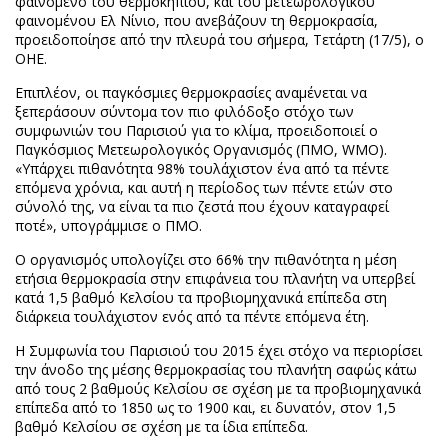
φαινόμενο του θερμοκηπίου, και του μετεωρολογικού
φαινομένου Ελ Νίνιο, που ανεβάζουν τη θερμοκρασία,
προειδοποίησε από την πλευρά του σήμερα, Τετάρτη (17/5), ο
ΟΗΕ.
Επιπλέον, οι παγκόσμιες θερμοκρασίες αναμένεται να
ξεπεράσουν σύντομα τον πιο φιλόδοξο στόχο των
συμφωνιών του Παρισιού για το κλίμα, προειδοποιεί ο
Παγκόσμιος Μετεωρολογικός Οργανισμός (ΠΜΟ, WMO).
«Υπάρχει πιθανότητα 98% τουλάχιστον ένα από τα πέντε
επόμενα χρόνια, και αυτή η περίοδος των πέντε ετών στο
σύνολό της, να είναι τα πιο ζεστά που έχουν καταγραφεί
ποτέ», υπογράμμισε ο ΠΜΟ.
Ο οργανισμός υπολογίζει στο 66% την πιθανότητα η μέση
ετήσια θερμοκρασία στην επιφάνεια του πλανήτη να υπερβεί
κατά 1,5 βαθμό Κελσίου τα προβιομηχανικά επίπεδα στη
διάρκεια τουλάχιστον ενός από τα πέντε επόμενα έτη.
Η Συμφωνία του Παρισιού του 2015 έχει στόχο να περιορίσει
την άνοδο της μέσης θερμοκρασίας του πλανήτη σαφώς κάτω
από τους 2 βαθμούς Κελσίου σε σχέση με τα προβιομηχανικά
επίπεδα από το 1850 ως το 1900 και, ει δυνατόν, στον 1,5
βαθμό Κελσίου σε σχέση με τα ίδια επίπεδα.