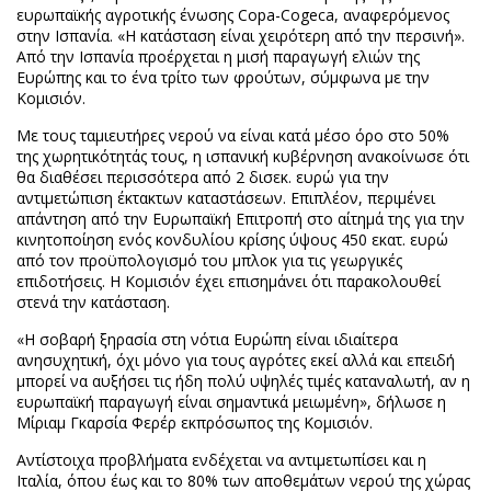
ευρωπαϊκής αγροτικής ένωσης Copa-Cogeca, αναφερόμενος
στην Ισπανία. «Η κατάσταση είναι χειρότερη από την περσινή».
Από την Ισπανία προέρχεται η μισή παραγωγή ελιών της
Ευρώπης και το ένα τρίτο των φρούτων, σύμφωνα με την
Κομισιόν.
Με τους ταμιευτήρες νερού να είναι κατά μέσο όρο στο 50%
της χωρητικότητάς τους, η ισπανική κυβέρνηση ανακοίνωσε ότι
θα διαθέσει περισσότερα από 2 δισεκ. ευρώ για την
αντιμετώπιση έκτακτων καταστάσεων. Επιπλέον, περιμένει
απάντηση από την Ευρωπαϊκή Επιτροπή στο αίτημά της για την
κινητοποίηση ενός κονδυλίου κρίσης ύψους 450 εκατ. ευρώ
από τον προϋπολογισμό του μπλοκ για τις γεωργικές
επιδοτήσεις. Η Κομισιόν έχει επισημάνει ότι παρακολουθεί
στενά την κατάσταση.
«Η σοβαρή ξηρασία στη νότια Ευρώπη είναι ιδιαίτερα
ανησυχητική, όχι μόνο για τους αγρότες εκεί αλλά και επειδή
μπορεί να αυξήσει τις ήδη πολύ υψηλές τιμές καταναλωτή, αν η
ευρωπαϊκή παραγωγή είναι σημαντικά μειωμένη», δήλωσε η
Μίριαμ Γκαρσία Φερέρ εκπρόσωπος της Κομισιόν.
Αντίστοιχα προβλήματα ενδέχεται να αντιμετωπίσει και η
Ιταλία, όπου έως και το 80% των αποθεμάτων νερού της χώρας