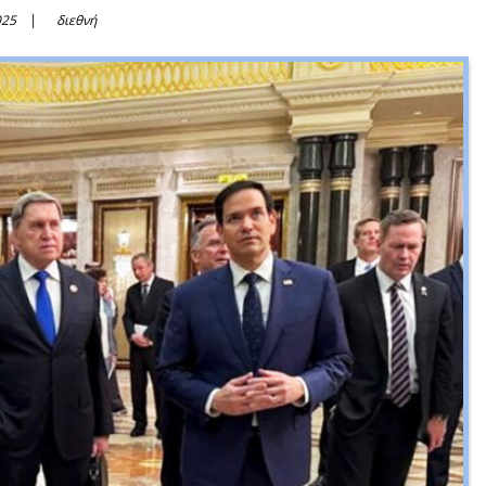
025
διεθνή