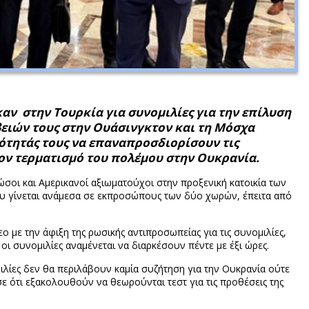
ν στην Τουρκία για συνομιλίες για την επίλυση
βειών τους στην Ουάσινγκτον και τη Μόσχα
νότητάς τους να επαναπροσδιορίσουν τις
τον τερματισμό του πολέμου στην Ουκρανία.
οι και Αμερικανοί αξιωματούχοι στην προξενική κατοικία των
υ γίνεται ανάμεσα σε εκπροσώπους των δύο χωρών, έπειτα από
με την άφιξη της ρωσικής αντιπροσωπείας για τις συνομιλίες,
οι συνομιλίες αναμένεται να διαρκέσουν πέντε με έξι ώρες.
λίες δεν θα περιλάβουν καμία συζήτηση για την Ουκρανία ούτε
ε ότι εξακολουθούν να θεωρούνται τεστ για τις προθέσεις της