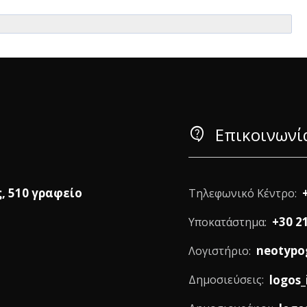
contact_support
Επικοινωνί
ς, 510 γραφείο
Τηλεφωνικό Κέντρο:
+30 2
Υποκατάστημα:
neotypo
Λογιστήριο:
logos_
Δημοσιεύσεις: