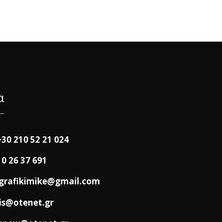
α
+30 210 52 21 024
10 26 37 691
grafikimike@gmail.com
is@otenet.gr