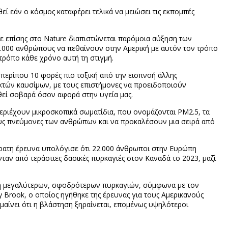
 εάν ο κόσμος καταφέρει τελικά να μειώσει τις εκπομπές
ε επίσης στο Nature διαπιστώνεται παρόμοια αύξηση των
.000 ανθρώπους να πεθαίνουν στην Αμερική με αυτόν τον τρόπο
τρόπο κάθε χρόνο αυτή τη στιγμή.
 περίπου 10 φορές πιο τοξική από την εισπνοή άλλης
κτών καυσίμων, με τους επιστήμονες να προειδοποιούν
θεί σοβαρά όσον αφορά στην υγεία μας.
εριέχουν μικροσκοπικά σωματίδια, που ονομάζονται PM2.5, τα
υς πνεύμονες των ανθρώπων και να προκαλέσουν μια σειρά από
όσφατη έρευνα υπολόγισε ότι 22.000 άνθρωποι στην Ευρώπη
ν από τεράστιες δασικές πυρκαγιές στον Καναδά το 2023, μαζί
τάση μεγαλύτερων, σφοδρότερων πυρκαγιών, σύμφωνα με τον
 Brook, ο οποίος ηγήθηκε της έρευνας για τους Αμερικανούς
αίνει ότι η βλάστηση ξηραίνεται, επομένως υψηλότεροι