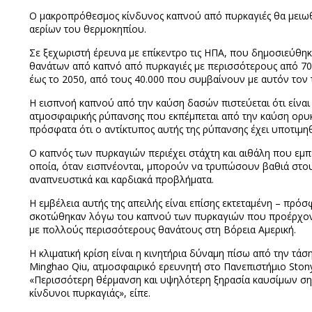
Ο μακροπρόθεσμος κίνδυνος καπνού από πυρκαγιές θα μειωθεί
αερίων του θερμοκηπίου.
Σε ξεχωριστή έρευνα με επίκεντρο τις ΗΠΑ, που δημοσιεύθηκ
θανάτων από καπνό από πυρκαγιές με περισσότερους από 70
έως το 2050, από τους 40.000 που συμβαίνουν με αυτόν τον 
Η εισπνοή καπνού από την καύση δασών πιστεύεται ότι είναι
ατμοσφαιρικής ρύπανσης που εκπέμπεται από την καύση ορυ
πρόσφατα ότι ο αντίκτυπος αυτής της ρύπανσης έχει υποτιμη
Ο καπνός των πυρκαγιών περιέχει στάχτη και αιθάλη που εμπ
οποία, όταν εισπνέονται, μπορούν να τρυπώσουν βαθιά στο
αναπνευστικά και καρδιακά προβλήματα.
Η εμβέλεια αυτής της απειλής είναι επίσης εκτεταμένη – πρ
σκοτώθηκαν λόγω του καπνού των πυρκαγιών που προέρχοντα
με πολλούς περισσότερους θανάτους στη Βόρεια Αμερική.
Η κλιματική κρίση είναι η κινητήρια δύναμη πίσω από την 
Minghao Qiu, ατμοσφαιρικό ερευνητή στο Πανεπιστήμιο Stony
«Περισσότερη θέρμανση και υψηλότερη ξηρασία καυσίμων σημ
κίνδυνοι πυρκαγιάς», είπε.