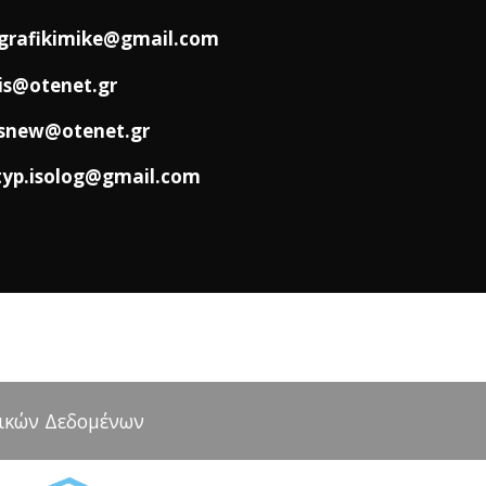
grafikimike@gmail.com
is@otenet.gr
snew@otenet.gr
typ.isolog@gmail.com
πικών Δεδομένων