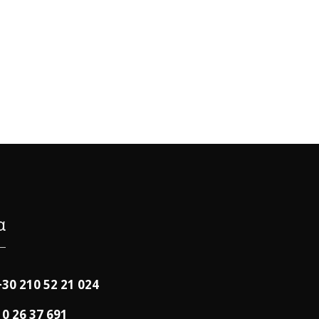
α
+30 210 52 21 024
10 26 37 691