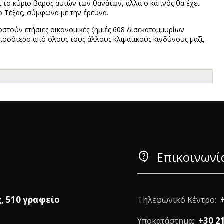
 το κύριο βάρος αυτών των θανάτων, αλλά ο καπνός θα έχει
το Τέξας, σύμφωνα με την έρευνα.
στούν ετήσιες οικονομικές ζημιές 608 δισεκατομμυρίων
σσότερο από όλους τους άλλους κλιματικούς κινδύνους μαζί,
contact_support
Επικοινωνί
ς, 510 γραφείο
Τηλεφωνικό Κέντρο:
+30 2
Υποκατάστημα: