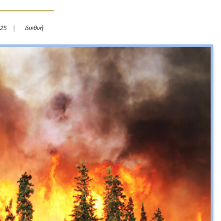
025
διεθνή