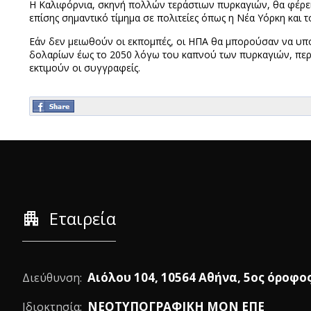
Η Καλιφόρνια, σκηνή πολλών τεράστιων πυρκαγιών, θα φέρει
επίσης σημαντικό τίμημα σε πολιτείες όπως η Νέα Υόρκη και 
Εάν δεν μειωθούν οι εκπομπές, οι ΗΠΑ θα μπορούσαν να υπο
δολαρίων έως το 2050 λόγω του καπνού των πυρκαγιών, περι
εκτιμούν οι συγγραφείς.
apartment
Εταιρεία
Αιόλου 104, 10564 Αθήνα, 5ος όροφο
Διεύθυνση:
ΝΕΟΤΥΠΟΓΡΑΦΙΚΗ ΜΟΝ ΕΠΕ
Ιδιοκτησία: