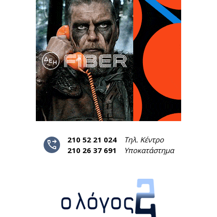
210 52 21 024
Τηλ. Κέντρο
phone_forwarded
210 26 37 691
Υποκατάστημα