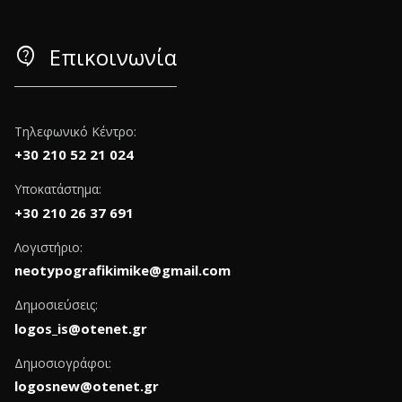
contact_support
Επικοινωνία
Τηλεφωνικό Κέντρο:
+30 210 52 21 024
Υποκατάστημα:
+30 210 26 37 691
Λογιστήριο:
neotypografikimike@gmail.com
Δημοσιεύσεις:
logos_is@otenet.gr
Δημοσιογράφοι:
logosnew@otenet.gr