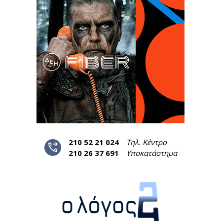
210 52 21 024
Τηλ. Κέντρο
phone_forwarded
210 26 37 691
Υποκατάστημα