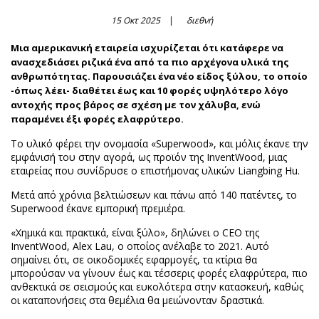
15 Οκτ 2025
διεθνή
Μια αμερικανική εταιρεία ισχυρίζεται ότι κατάφερε να
ανασχεδιάσει ριζικά ένα από τα πιο αρχέγονα υλικά της
ανθρωπότητας. Παρουσιάζει ένα νέο είδος ξύλου, το οποίο
-όπως λέει- διαθέτει έως και 10 φορές υψηλότερο λόγο
αντοχής προς βάρος σε σχέση με τον χάλυβα, ενώ
παραμένει έξι φορές ελαφρύτερο.
Το υλικό φέρει την ονομασία «Superwood», και μόλις έκανε την
εμφάνισή του στην αγορά, ως προϊόν της InventWood, μιας
εταιρείας που συνίδρυσε ο επιστήμονας υλικών Liangbing Hu.
Μετά από χρόνια βελτιώσεων και πάνω από 140 πατέντες, το
Superwood έκανε εμπορική πρεμιέρα.
«Χημικά και πρακτικά, είναι ξύλο», δηλώνει ο CEO της
InventWood, Alex Lau, ο οποίος ανέλαβε το 2021. Αυτό
σημαίνει ότι, σε οικοδομικές εφαρμογές, τα κτίρια θα
μπορούσαν να γίνουν έως και τέσσερις φορές ελαφρύτερα, πιο
ανθεκτικά σε σεισμούς και ευκολότερα στην κατασκευή, καθώς
οι καταπονήσεις στα θεμέλια θα μειώνονταν δραστικά.