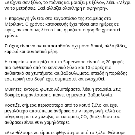
«Δείχνει σαν ξύλο, το πιάνεις και μοιάζει με ξύλο», λέει. «Μέχρι
να το μετρήσεις. Εκεί αλλάζει ολόκληρη η αφήγηση».
Η παραγωγή γίνεται στο εργοστάσιο της εταιρείας στο
Μέριλαντ. Ο χρόνος κατασκευής έχει πέσει από ημέρες σε
ώρες, αν και όπως λέει ο Lau, η μαζικοποίηση θα χρειαστεί
χρόνο.
Στόχος είναι να αντικατασταθούν όχι μόνο δοκοί, αλλά βίδες,
καρφιά και συνδετικά μέρη.
Η εταιρεία υποστηρίζει ότι το Superwood είναι έως 20 φορές
πιο ανθεκτικό από το κανονικό ξύλο και 10 φορές πιο
ανθεκτικό σε χτυπήματα και βαθουλώματα, επειδή η πορώδης
εσωτερική του δομή έχει συμπιεστεί και ενισχυθεί.
Μύκητες, έντομα, φωτιά; Αδιαπέραστο, λέει η εταιρεία. Στις
δοκιμές πυραντίστασης, πιάνει τη μέγιστη βαθμολογία.
Κοστίζει σήμερα περισσότερο από το κοινό ξύλο και έχει
μεγαλύτερο αποτύπωμα άνθρακα στην παραγωγή, αλλά σε
σύγκριση με τον χάλυβα, οι εκπομπές CO₂ (διοξειδίου του
άνθρακα) είναι 90% χαμηλότερες.
«Δεν θέλουμε να είμαστε φθηνότεροι από το ξύλο. Θέλουμε