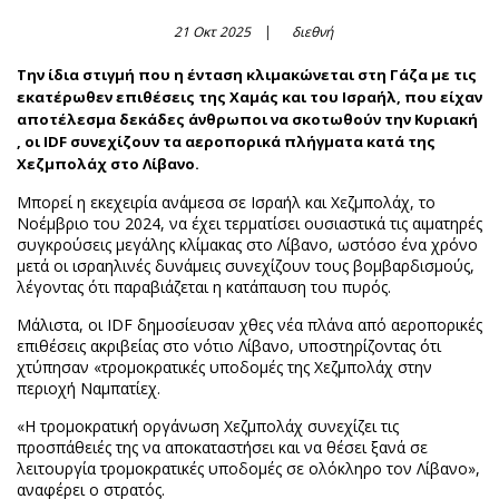
21 Οκτ 2025
διεθνή
Την ίδια στιγμή που η ένταση κλιμακώνεται στη Γάζα με τις
εκατέρωθεν επιθέσεις της Χαμάς και του Ισραήλ, που είχαν
αποτέλεσμα δεκάδες άνθρωποι να σκοτωθούν την Κυριακή
, οι IDF συνεχίζουν τα αεροπορικά πλήγματα κατά της
Χεζμπολάχ στο Λίβανο.
Μπορεί η εκεχειρία ανάμεσα σε Ισραήλ και Χεζμπολάχ, το
Νοέμβριο του 2024, να έχει τερματίσει ουσιαστικά τις αιματηρές
συγκρούσεις μεγάλης κλίμακας στο Λίβανο, ωστόσο ένα χρόνο
μετά οι ισραηλινές δυνάμεις συνεχίζουν τους βομβαρδισμούς,
λέγοντας ότι παραβιάζεται η κατάπαυση του πυρός.
Μάλιστα, οι IDF δημοσίευσαν χθες νέα πλάνα από αεροπορικές
επιθέσεις ακριβείας στο νότιο Λίβανο, υποστηρίζοντας ότι
χτύπησαν «τρομοκρατικές υποδομές της Χεζμπολάχ στην
περιοχή Ναμπατίεχ.
«Η τρομοκρατική οργάνωση Χεζμπολάχ συνεχίζει τις
προσπάθειές της να αποκαταστήσει και να θέσει ξανά σε
λειτουργία τρομοκρατικές υποδομές σε ολόκληρο τον Λίβανο»,
αναφέρει ο στρατός.