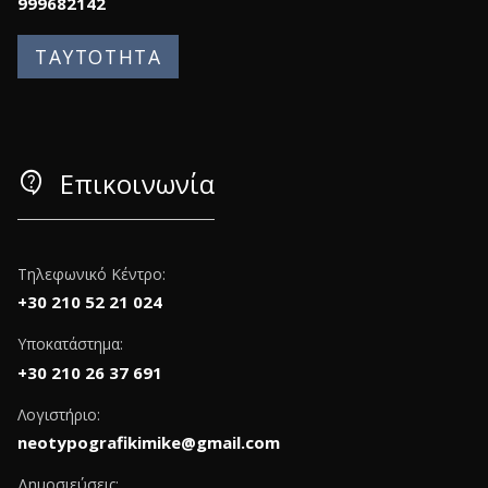
999682142
ΤΑΥΤΟΤΗΤΑ
contact_support
Επικοινωνία
Τηλεφωνικό Κέντρο:
+30 210 52 21 024
Υποκατάστημα:
+30 210 26 37 691
Λογιστήριο:
neotypografikimike@gmail.com
Δημοσιεύσεις: