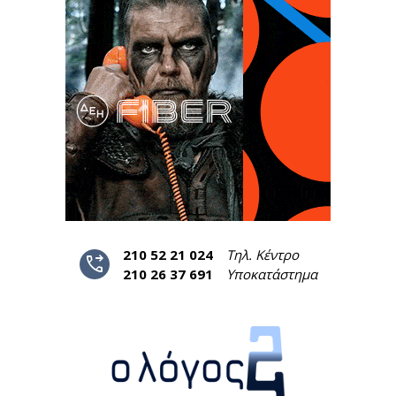
210 52 21 024
Τηλ. Κέντρο
phone_forwarded
210 26 37 691
Υποκατάστημα