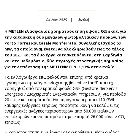
04 Νοε 2025
διεθνή
Η METLEN εξασφάλισε χρηματοδότηση ύψους €65 εκατ. για
την κατασκευή δύο μεγάλων φωτοβολταϊκών πάρκων, των
Porto Torres και Casale Monferrato, συνολικής ισχύος 60
MW, τα οποία αναμένεται να ολοκληρωθούν έως το τέλος
του 2025. Και τα δύο έργα κατασκευάζονται στη Σαρδηνία
και στο Πεδεμόντιο, δύο περιοχές στρατηγικής σημασίας
για την επέκταση της METLENMTLN -1,13% στην Ιταλία.
Τα εν λόγω έργα επωφελούνται, επίσης, από κρατικά
εγγυημένο τιμολόγιο ενίσχυσης (incentive tariff) που έχει
χορηγηθεί από τον κρατικό φορέα GSE (Gestore dei Servizi
Energetici / Διαχειριστής Ενεργειακών Υπηρεσιών) για περίοδο
20 ετών και εκτιμάται ότι θα παράγουν περίπου 110 GWh
καθαρής ενέργειας ετησίως -ποσότητα ικανή να καλύψει τις
ενεργειακές ανάγκες περισσότερων από 50.000 ιταλικών
νοικοκυριών και να αποτρέψει την εκπομπή 26.000 τόνων CO₂
ετησίως.
Η χρηματοδότηση των έργων ολοκληρώθηκε μέσω ομάδας