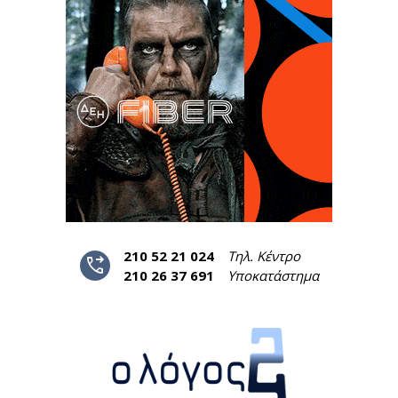
210 52 21 024
Τηλ. Κέντρο
phone_forwarded
210 26 37 691
Υποκατάστημα