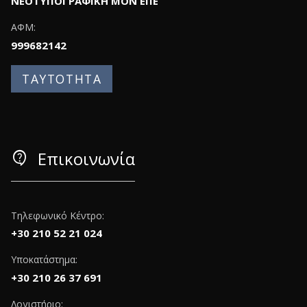
ΝΕΟΤΥΠΟΓΡΑΦΙΚΗ ΜΟΝ ΕΠΕ
ΑΦΜ:
999682142
ΤΑΥΤΟΤΗΤΑ
contact_support
Επικοινωνία
Τηλεφωνικό Κέντρο:
+30 210 52 21 024
Υποκατάστημα:
+30 210 26 37 691
Λογιστήριο: