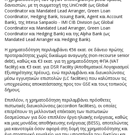
δανειστών, με τη συμμετοχή της UniCredit (ως Global
Coordinator και Mandated Lead Arranger, Green Loan
Coordinator, Hedging Bank, Issuing Bank, Agent και Account
Bank), της Intesa Sanpaolo - IMI CIB Division (ως Global
Coordinator και Mandated Lead Arranger, Green Loan
Coordinator και Hedging Bank) και της Alpha Βank (ως
Mandated Lead Arranger και Hedging Bank).
Η χρηματοδότηση περιλαμβάνει €56 εκατ. σε δάνειο πρώτης
προτεραιότητας χωρίς δικαίωμα αναγωγής (non-recourse senior
debt), καθώς και €3 εκατ. για τη χρηματοδότηση ΦΠΑ (VAT
facility) και €3 εκατ. για DSR Facility (Αποθεματικοί Λογαριασμοί
Εξυπηρέτησης Χρέους), ενώ περιλαμβάνει και διευκολύνσεις
μέσω εγγυητικών επιστολών (LC facilities) που καλύπτουν τις
υποχρεώσεις αποκατάστασης προς τον GSE και τους τοπικούς
δήμους.
Επιπλέον, η χρηματοδότηση περιλαμβάνει πρόσθετες
πιστωτικές διευκολύνσεις (accordion facilities), οι οποίες
επιτρέπουν τη μελλοντική επέκταση των πιστωτικών
δεσμεύσεων για δύο επιπλέον έργα ηλιακής ενέργειας, καθώς
και μιας μονάδας αποθήκευσης ενέργειας (BESS), αποτελώντας
μια καινοτομία όσον αφορά στη δομή της χρηματοδότησης και
ένα στρατηγικό εργαλείο για την υποστήριξη του δικτύου και