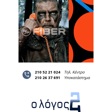
210 52 21 024
Τηλ. Κέντρο
phone_forwarded
210 26 37 691
Υποκατάστημα