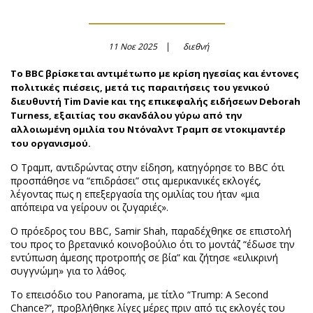
11 Νοε 2025
διεθνή
Το BBC βρίσκεται αντιμέτωπο με κρίση ηγεσίας και έντονες
πολιτικές πιέσεις, μετά τις παραιτήσεις του γενικού
διευθυντή Tim Davie και της επικεφαλής ειδήσεων Deborah
Turness, εξαιτίας του σκανδάλου γύρω από την
αλλοιωμένη ομιλία του Ντόναλντ Τραμπ σε ντοκιμαντέρ
του οργανισμού.
Ο Τραμπ, αντιδρώντας στην είδηση, κατηγόρησε το BBC ότι
προσπάθησε να “επιδράσει” στις αμερικανικές εκλογές,
λέγοντας πως η επεξεργασία της ομιλίας του ήταν «μια
απόπειρα να γείρουν οι ζυγαριές».
Ο πρόεδρος του BBC, Samir Shah, παραδέχθηκε σε επιστολή
του προς το βρετανικό κοινοβούλιο ότι το μοντάζ “έδωσε την
εντύπωση άμεσης προτροπής σε βία” και ζήτησε «ειλικρινή
συγγνώμη» για το λάθος.
Το επεισόδιο του Panorama, με τίτλο “Trump: A Second
Chance?”, προβλήθηκε λίγες μέρες πριν από τις εκλογές του