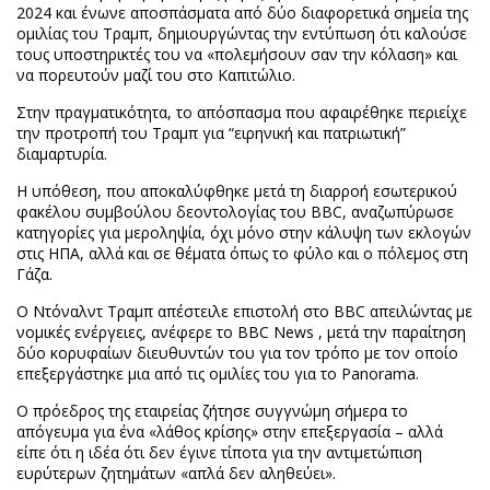
2024 και ένωνε αποσπάσματα από δύο διαφορετικά σημεία της
ομιλίας του Τραμπ, δημιουργώντας την εντύπωση ότι καλούσε
τους υποστηρικτές του να «πολεμήσουν σαν την κόλαση» και
να πορευτούν μαζί του στο Καπιτώλιο.
Στην πραγματικότητα, το απόσπασμα που αφαιρέθηκε περιείχε
την προτροπή του Τραμπ για “ειρηνική και πατριωτική”
διαμαρτυρία.
Η υπόθεση, που αποκαλύφθηκε μετά τη διαρροή εσωτερικού
φακέλου συμβούλου δεοντολογίας του BBC, αναζωπύρωσε
κατηγορίες για μεροληψία, όχι μόνο στην κάλυψη των εκλογών
στις ΗΠΑ, αλλά και σε θέματα όπως το φύλο και ο πόλεμος στη
Γάζα.
Ο Ντόναλντ Τραμπ απέστειλε επιστολή στο BBC απειλώντας με
νομικές ενέργειες, ανέφερε το BBC News , μετά την παραίτηση
δύο κορυφαίων διευθυντών του για τον τρόπο με τον οποίο
επεξεργάστηκε μια από τις ομιλίες του για το Panorama.
Ο πρόεδρος της εταιρείας ζήτησε συγγνώμη σήμερα το
απόγευμα για ένα «λάθος κρίσης» στην επεξεργασία – αλλά
είπε ότι η ιδέα ότι δεν έγινε τίποτα για την αντιμετώπιση
ευρύτερων ζητημάτων «απλά δεν αληθεύει».