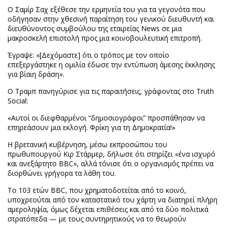
Ο Σαμίρ Σαχ εξέθεσε την ερμηνεία του για τα γεγονότα που
οδήγησαν στην χθεσινή παραίτηση του γενικού διευθυντή και
διευθύνοντος συμβούλου της εταιρείας News σε μια
μακροσκελή επιστολή προς μια κοινοβουλευτική επιτροπή.
Έγραψε: «[Δεχόμαστε] ότι ο τρόπος με τον οποίο
επεξεργάστηκε η ομιλία έδωσε την εντύπωση άμεσης έκκλησης
για βίαιη δράση».
Ο Τραμπ πανηγύρισε για τις παραιτήσεις, γράφοντας στο Truth
Social:
«Αυτοί οι διεφθαρμένοι “δημοσιογράφοι” προσπάθησαν να
επηρεάσουν μια εκλογή. Φρίκη για τη Δημοκρατία!»
Η βρετανική κυβέρνηση, μέσω εκπροσώπου του
πρωθυπουργού Κιρ Στάρμερ, δήλωσε ότι στηρίζει «ένα ισχυρό
και ανεξάρτητο BBC», αλλά τόνισε ότι ο οργανισμός πρέπει να
διορθώνει γρήγορα τα λάθη του.
Το 103 ετών BBC, που χρηματοδοτείται από το κοινό,
υποχρεούται από τον καταστατικό του χάρτη να διατηρεί πλήρη
αμεροληψία, όμως δέχεται επιθέσεις και από τα δύο πολιτικά
στρατόπεδα — με τους συντηρητικούς να το θεωρούν