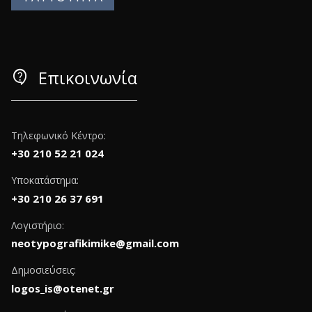
contact_support
Επικοινωνία
Τηλεφωνικό Κέντρο:
+30 210 52 21 024
Υποκατάστημα:
+30 210 26 37 691
Λογιστήριο:
neotypografikimike@gmail.com
Δημοσιεύσεις:
logos_is@otenet.gr