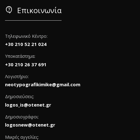
contact_support
Επικοινωνία
Τηλεφωνικό Κέντρο:
+30 210 52 21 024
Υποκατάστημα:
+30 210 26 37 691
Λογιστήριο:
neotypografikimike@gmail.com
Δημοσιεύσεις:
logos_is@otenet.gr
Δημοσιογράφοι:
logosnew@otenet.gr
Μικρές αγγελίες: