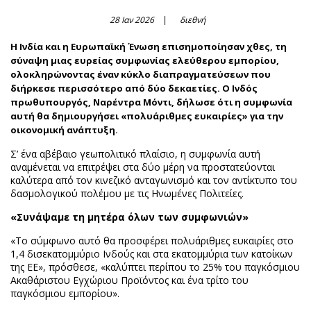
28 Ιαν 2026
διεθνή
Η Ινδία και η Ευρωπαϊκή Ένωση επισημοποίησαν χθες, τη
σύναψη μιας ευρείας συμφωνίας ελεύθερου εμπορίου,
ολοκληρώνοντας έναν κύκλο διαπραγματεύσεων που
διήρκεσε περισσότερο από δύο δεκαετίες. Ο Ινδός
πρωθυπουργός, Ναρέντρα Μόντι, δήλωσε ότι η συμφωνία
αυτή θα δημιουργήσει «πολυάριθμες ευκαιρίες» για την
οικονομική ανάπτυξη.
Σ’ ένα αβέβαιο γεωπολιτικό πλαίσιο, η συμφωνία αυτή
αναμένεται να επιτρέψει στα δύο μέρη να προστατεύονται
καλύτερα από τον κινεζικό ανταγωνισμό και τον αντίκτυπο του
δασμολογικού πολέμου με τις Ηνωμένες Πολιτείες.
«Συνάψαμε τη μητέρα όλων των συμφωνιών»
«Το σύμφωνο αυτό θα προσφέρει πολυάριθμες ευκαιρίες στο
1,4 δισεκατομμύριο Ινδούς και στα εκατομμύρια των κατοίκων
της ΕΕ», πρόσθεσε, «καλύπτει περίπου το 25% του παγκόσμιου
Ακαθάριστου Εγχώριου Προϊόντος και ένα τρίτο του
παγκόσμιου εμπορίου».