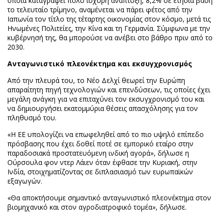
οποία καταγράφει πολύ ισχυρή ανάπτυξη, 8,2% σε ετήσια βάση
το τελευταίο τρίμηνο, αναμένεται να πάρει φέτος από την
Ιαπωνία τον τίτλο της τέταρτης οικονομίας στον κόσμο, μετά τις
Ηνωμένες Πολιτείες, την Κίνα και τη Γερμανία. Σύμφωνα με την
κυβέρνησή της, θα μπορούσε να ανέβει στο βάθρο πριν από το
2030.
Ανταγωνιστικό πλεονέκτημα και εκσυγχρονισμός
Από την πλευρά του, το Νέο Δελχί θεωρεί την Ευρώπη
απαραίτητη πηγή τεχνολογιών και επενδύσεων, τις οποίες έχει
μεγάλη ανάγκη για να επιταχύνει τον εκσυγχρονισμό του και
να δημιουργήσει εκατομμύρια θέσεις απασχόλησης για τον
πληθυσμό του.
«Η ΕΕ υπολογίζει να επωφεληθεί από το πιο υψηλό επίπεδο
πρόσβασης που έχει δοθεί ποτέ σε εμπορικό εταίρο στην
παραδοσιακά προστατευόμενη ινδική αγορά», δήλωσε η
Ούρσουλα φον ντερ Λάιεν όταν έφθασε την Κυριακή, στην
Ινδία, στοιχηματίζοντας σε διπλασιασμό των ευρωπαϊκών
εξαγωγών.
«Θα αποκτήσουμε σημαντικό ανταγωνιστικό πλεονέκτημα στον
βιομηχανικό και στον αγροδιατροφικό τομέα», δήλωσε.