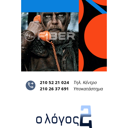
210 52 21 024
Τηλ. Κέντρο
phone_forwarded
210 26 37 691
Υποκατάστημα