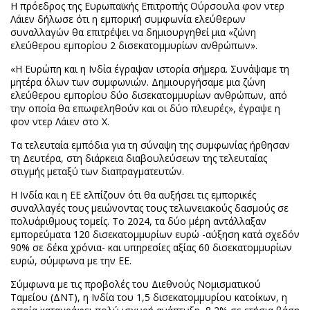
Η πρόεδρος της Ευρωπαϊκής Επιτροπής Ούρσουλα φον ντερ
Λάιεν δήλωσε ότι η εμπορική συμφωνία ελεύθερων
συναλλαγών θα επιτρέψει να δημιουργηθεί μια «ζώνη
ελεύθερου εμπορίου 2 δισεκατομμυρίων ανθρώπων».
«Η Ευρώπη και η Ινδία έγραψαν ιστορία σήμερα. Συνάψαμε τη
μητέρα όλων των συμφωνιών. Δημιουργήσαμε μια ζώνη
ελεύθερου εμπορίου δύο δισεκατομμυρίων ανθρώπων, από
την οποία θα επωφεληθούν και οι δύο πλευρές», έγραψε η
φον ντερ Λάιεν στο X.
Τα τελευταία εμπόδια για τη σύναψη της συμφωνίας ήρθησαν
τη Δευτέρα, στη διάρκεια διαβουλεύσεων της τελευταίας
στιγμής μεταξύ των διαπραγματευτών.
Η Ινδία και η ΕΕ ελπίζουν ότι θα αυξήσει τις εμπορικές
συναλλαγές τους μειώνοντας τους τελωνειακούς δασμούς σε
πολυάριθμους τομείς. Το 2024, τα δύο μέρη αντάλλαξαν
εμπορεύματα 120 δισεκατομμυρίων ευρώ -αύξηση κατά σχεδόν
90% σε δέκα χρόνια- και υπηρεσίες αξίας 60 δισεκατομμυρίων
ευρώ, σύμφωνα με την ΕΕ.
Σύμφωνα με τις προβολές του Διεθνούς Νομισματικού
Ταμείου (ΔΝΤ), η Ινδία του 1,5 δισεκατομμυρίου κατοίκων, η