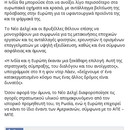
Η Ινδία θα μπορούσε έτσι να ανοίξει λίγο περισσότερο στα
ευρωπαϊκά οχήματα και κρασιά, με αντάλλαγμα βελτίωση της
πρόσβασης στην Ευρώπη για τα υφαντουργικά προϊόντα της
και τα φάρμακά της.
Το Νέο Δελχί και οι Βρυξέλλες θέλουν επίσης να
μονογράψουν μια συμφωνία για τις μετακινήσεις εποχικών
εργατών και τις ανταλλαγές φοιτητών, ερευνητών ή ορισμένων
επαγγελματιών με υψηλή εξειδίκευση, καθώς και ένα σύμφωνο
ασφάλειας και άμυνας.
«Η Ινδία και η Ευρώπη έκαναν μια ξεκάθαρη επιλογή. Αυτή της
στρατηγικής σύμπραξης, του διαλόγου και του ανοίγματος»,
υπογράμμισε στο X η φον ντερ Λάιεν, «δείχνουμε σ’ ένα
κατακερματισμένο κόσμο πως ένας άλλος δρόμος είναι
δυνατός».
Όσον αφορά την άμυνα, το Νέο Δελχί διαφοροποίησε τις
αγορές στρατιωτικού υλικού απομακρυνόμενο από τον
ιστορικό προμηθευτή του, τη Ρωσία, ενώ η Ευρώπη επιχειρεί
να κάνει το ίδιο έναντι των Αμερικανών, σύμφωνα με το ΑΠΕ –
ΜΠΕ.