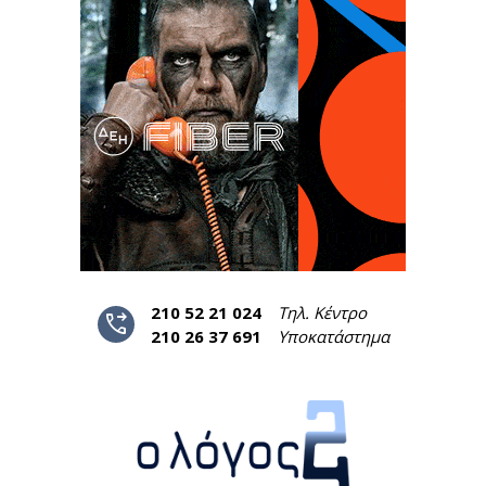
210 52 21 024
Τηλ. Κέντρο
phone_forwarded
210 26 37 691
Υποκατάστημα