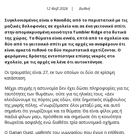
12 Φεβ 2026
διεθνή
Συγκλονισμένος είναι ο Καναδάς από το περιστατικό με τις
μαζικές δολοφονίες σε σχολείο και σε ένα γειτονικό σπίτι
στην απομακρυσμένη κοινότητα Tumbler Ridge στα δυτικά
της χώρας. Τα θύματα είναι εννέα, επτά από το σχολείο και
δύο από το γειτονικό σπίτι με τις αρχές να αναφέρουν ότι
είναι αρκετά πιθανό τα δύο περιστατικά σχετίζονται. Ο
φερόμενος δράστης εντοπίστηκε επίσης νεκρός στο
σχολείο, με τις αρχές να λένε ότι αυτοκτόνησε.
Οι τραυματίες είναι 27, εκ των οποίων οι δύο σε κρίσιμη
κατάσταση.
Μέχρι στιγμής η αστυνομία δεν έχει δώσει πληροφορίες για τις
ταυτότητες των θυμάτων, ούτε για τις ηλικίες τους. «Δεν
κλειδώνουμε τις πόρτες μας εδώ», είπε δημοτικός σύμβουλος
της μικρής πόλης. «Γνωριζόμαστε όλοι μεταξύ μας, και αυτό
σημαίνει ότι γνωρίζουμε και τα θύματα. Θα είναι φίλοι μας ή
παιδιά φίλων μας», πρόσθεσε και σημείωσε ότι η κοινότητα
θεωρείται ασφαλής ενώ διαθέτει τρία αστυνομικά οχήματα.
Ο Darian Quist, μαθητής του γυμνασίου που έγινε η επίθεση,