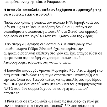
παραμένει ανοιχτή», είπε ο Ράσμουσεν.
Η Ισπανία αποκλείει κάθε ενδεχόμενο συμμετοχής της
σε στρατιωτική αποστολή
Παράνομο κρίνει η Ισπανία τον πόλεμο ΗΠΑ-Ισραήλ κατά του
Ιράν και ως εκ τούτου η Μαδρίτη δεν θα συμμετάσχει σε
οποιαδήποτε στρατιωτική αποστολή στο Στενό του ορμούζ,
δήλωσαν οι υπουργοί Άμυνας και Εξωτερικών της χώρας.
Η αριστερή κυβέρνηση συνασπισμού με επικεφαλής τον
πρωθυπουργό Πέδρο Σάντσεθ έχει κατακρίνει την
αμερικανοϊσραηλινή επίθεση στο Ιράν και έχει απαγορεύσει σε
αμερικανικά αεροσκάφη να χρησιμοποιούν κοινά
λειτουργούμενες βάσεις στη νότια Ισπανία.
Η Ισπανίδα υπουργός Άμυνας Μαργαρίτα Ρόμπλες απέρριψε το
αίτημα του Ντόναλντ Τραμπ για στρατιωτική υποστήριξη για
την ασφάλεια του Στενού καθώς και τις απειλές του προέδρου
των ΗΠΑ για ένα «πολύ κακό μέλλον» για τους συμμάχους του
ΝΑΤΟ που δεν συμμετάσχουν σε αυτή τη στρατιωτική
αποστολή.
H Κίνα είναι σε επικοινωνία «με όλες τις πλευρές» σχετικά με
την κατάσταση στα Στενά του Ορμούζ, δήλωσε σήμερα το