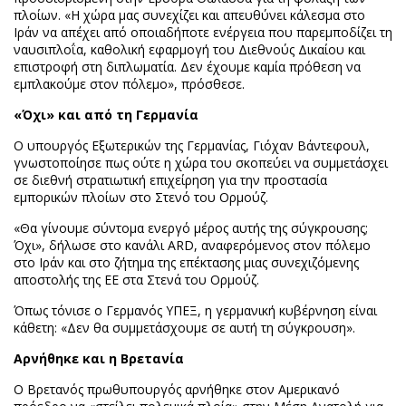
πλοίων. «Η χώρα μας συνεχίζει και απευθύνει κάλεσμα στο
Ιράν να απέχει από οποιαδήποτε ενέργεια που παρεμποδίζει τη
ναυσιπλοΐα, καθολική εφαρμογή του Διεθνούς Δικαίου και
επιστροφή στη διπλωματία. Δεν έχουμε καμία πρόθεση να
εμπλακούμε στον πόλεμο», πρόσθεσε.
«Όχι» και από τη Γερμανία
Ο υπουργός Εξωτερικών της Γερμανίας, Γιόχαν Βάντεφουλ,
γνωστοποίησε πως ούτε η χώρα του σκοπεύει να συμμετάσχει
σε διεθνή στρατιωτική επιχείρηση για την προστασία
εμπορικών πλοίων στο Στενό του Ορμούζ.
«Θα γίνουμε σύντομα ενεργό μέρος αυτής της σύγκρουσης;
Όχι», δήλωσε στο κανάλι ARD, αναφερόμενος στον πόλεμο
στο Ιράν και στο ζήτημα της επέκτασης μιας συνεχιζόμενης
αποστολής της ΕΕ στα Στενά του Ορμούζ.
Όπως τόνισε ο Γερμανός ΥΠΕΞ, η γερμανική κυβέρνηση είναι
κάθετη: «Δεν θα συμμετάσχουμε σε αυτή τη σύγκρουση».
Αρνήθηκε και η Βρετανία
Ο Βρετανός πρωθυπουργός αρνήθηκε στον Αμερικανό