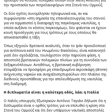
πρόεδρο να «στείλει πολεμικά πλοία» στην Μέση Ανατολή για
την προστασία των πετρελαιοφόρων στα Στενά του Ορμούζ.
Οι δύο ηγέτες συνομίλησαν τηλεφωνικά και, αν και
συμφώνησαν «στη σημασία της επαναλειτουργίας του στενού
για να τερματιστεί η διαταραχή της παγκόσμιας ναυτιλίας, η
οποία αυξάνει το κόστος παγκοσμίως», δεν φαίνεται να έχουν
κοινή προσέγγιση για τους τρόπους με τους οποίους θα
αποκατασταθεί η τάξη.
Όπως εξηγούν Βρετανοί αναλυτές, όταν το Ιράν προειδοποιεί
για αντίποινα κατά του Ηνωμένου Βασιλείου, είναι κατανοητό
γιατί δεν σχεδιάζεται, τουλάχιστον στην παρούσα φάση, η
αποστολή βρετανικών πολεμικών πλοίων για τη συνοδεία των
δεξαμενόπλοιων. Αντιθέτως, η βρετανική κυβέρνηση
ετοιμάζεται να προσφέρει μη επανδρωμένα αεροσκάφη (drone)
ανίχνευσης ναρκών και αναχαίτισηςπυραύλων στο πλαίσιο της
διεθνούς προσπάθειας για την απελευθέρωση της ναυτιλίας
στη διαδρομή.
Η διπλωματία είναι η καλύτερη οδός, λέει η Ιταλία
Ο Ιταλός υπουργός Εξωτερικών Αντόνιο Ταγιάνι δήλωσε ότι η
διπλωματία είναι ο ορθός τρόπος για να επιλυθεί η κρίση στα
Στενά του Ορμούζ και ότι δεν υπάρχουν ναυτικές αποστολές