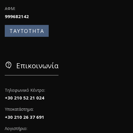
ΑΦΜ:
999682142
ΤΑΥΤΟΤΗΤΑ
contact_support
Επικοινωνία
Τηλεφωνικό Κέντρο:
+30 210 52 21 024
Υποκατάστημα:
+30 210 26 37 691
Λογιστήριο: