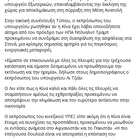
υπουργείο Εξωτερικών, επαναλαμβάνοντας την έκκληση της
χώρας για αποκλιμάκωση στη σύρραξη στη Μέση Ανατολή.
Στην τακτική συνέντευξη Τύπου, ο εκπρόσωπος του
υπουργείου ρωτήθηκε αν η Κίνα έχει λάβει οποιοδήποτε
αίτημα από τον πρόεδρο των ΗΠΑ Ντόναλντ Τραμπ
προκειμένου να συνδράμει στη διασφάλιση της ασφάλειας στα
Στενά, μια κρίσιμης σημασίας αρτηρία για τις παγκόσμιες
ενεργειακές μεταφορές.
«Είμαστε σε επικοινωνία με όλες τις πλευρές για την τρέχουσα
κατάσταση και είμαστε δεσμευμένοι να προωθήσουμε την
εκτόνωση και την ηρεμία», δήλωσε στους δημοσιογράφους ο
εκπρόσωπος του υπουργείου Λι Τζιάν.
Ο Λιν είπε πως η Κίνα καλεί και πάλι όλες τις πλευρές να
σταματήσουν αμέσως τις εχθροπραξίες προκειμένου να
αποτρέψουν την κλιμάκωση και τον ευρύτερο αντίκτυπο στην
οικονομία.
Ο εκπρόσωπος του κινεζικού ΥΠΕΞ είπε ακόμη ότι η Κίνα είναι
έτοιμη να συνεχίσει τις προσπάθειες προκειμένου να μειωθούν
οι εντάσεις ανάμεσα στο Αφγανιστάν και το Πακιστάν. «Η πιο
επείγουσα δουλειά είναι να αποτραπεί η επέκταση του