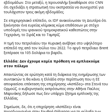
εβδομάδων. Στο μεταξύ, η Ιερουσαλήμ ξεκαθάρισε στο CNN
ότι σχεδιάζει η στρατιωτική του εκστρατεία να συνεχιστεί για
τουλάχιστον τρεις ακόμη εβδομάδες.
Σε επιχειρησιακό επίπεδο, οι IDF ανακοίνωσαν τη Δευτέρα ότι
ξεκίνησαν ένα ευρείας κλίμακας κύμα επιθέσεων με στόχο
υποδομές του ιρανικού τρομοκρατικού καθεστώτος στην
Τεχεράνη, το Σιράζ και το Ταμπρίζ.
Η τιμή του πετρελαίου την Κυριακή ανέβηκε στο υψηλότερο
επίπεδό της από τον Ιούλιο του 2022. Το αργό πετρέλαιο Brent
ξεπέρασε τα 105 δολάρια το βαρέλι.
Ελλάδα: Δεν έχουμε καμία πρόθεση να εμπλακούμε
στον πόλεμο
Απαντώντας σε ερώτηση κατά τη διάρκεια της ενημέρωσης των
συντακτών τι θα κάνει η Ελλάδα στην περίπτωση που η ΕΕ
αποφασίσει επέκταση της επιχείρησης «Ασπίδες» στα Στενά του
Ορμούζ, ο κυβερνητικός εκπρόσωπος στην Αθήνα Παύλος
Μαρινάκης δήλωσε πως δεν υπάρχει ζήτημα εμπλοκής της
Ελλάδας.
Σημείωσε, δε, ότι η επιχείρηση «Ασπίδες» είναι
προσδιορισμένη στην Ερυθρά Θάλασσα για τη φύλαξη των