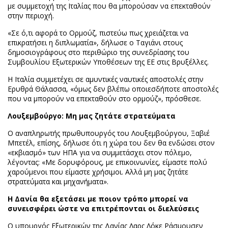
με συμμετοχή της Ιταλίας που θα μπορούσαν να επεκταθούν
στην περιοχή.
«Σε ό,τι αφορά το Ορμούζ, πιστεύω πως χρειάζεται να
επικρατήσει η διπλωματία», δήλωσε ο Ταγιάνι στους
δημοσιογράφους στο περιθώριο της συνεδρίασης του
Συμβουλίου Εξωτερικών Υποθέσεων της ΕΕ στις Βρυξέλλες.
Η Ιταλία συμμετέχει σε αμυντικές ναυτικές αποστολές στην
Ερυθρά Θάλασσα, «όμως δεν βλέπω οποιεσδήποτε αποστολές
που να μπορούν να επεκταθούν στο ορμούζ», πρόσθεσε.
Λουξεμβούργο: Μη μας ζητάτε στρατεύματα
Ο αναπληρωτής πρωθυπουργός του Λουξεμβούργου, Ξαβιέ
Μπετέλ, επίσης, δήλωσε ότι η χώρα του δεν θα ενδώσει στον
«εκβιασμό» των ΗΠΑ για να συμμετάσχει στον πόλεμο,
λέγοντας: «Με δορυφόρους, με επικοινωνίες, είμαστε πολύ
χαρούμενοι που είμαστε χρήσιμοι. Αλλά μη μας ζητάτε
στρατεύματα και μηχανήματα».
Η Δανία θα εξετάσει με ποιον τρόπο μπορεί να
συνεισφέρει ώστε να επιτρέπονται οι διελεύσεις
Ο υπουργός Εξωτερικών της Δανίας Λαρς Λόκε Ράσμουσεν