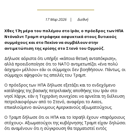
17 Μαρ 2026
διεθνή
Χθες 17η μέρα του πολέμου στο Ιράν, ο πρόεδρος των ΗΠΑ
Ντόναλντ Τραμπ στράφηκε ασφυκτικά στους δυτικούς
συμμάχους και στο Πεκίνο να συμβάλουν στην
αντιμετώπιση της κρίσης στο Στενό του Ορμούζ.
Δήλωσε αόριστα ότι υπήρξε «κάποια θετική ανταπόκριση»,
αλλά προειδοποίησε ότι το ΝΑΤΟ αντιμετωπίζει «ένα πολύ
άσχημο» μέλλον» εάν οι σύμμαχοι δεν βοηθήσουν. Πάντως, οι
σύμμαχοι αψηφούν τις απειλές του Τραμπ.
Ο πρόεδρος των ΗΠΑ δήλωσε εξετάζει και το ενδεχόμενο
κατάληψης της βασικής πετρελαϊκής αποθήκης του Ιράν στο
νησί Χάργκ, εάν η Τεχεράνη συνεχίσει να αρνείται τη διέλευση
πετρελαιοφόρων από το Στενό, αναφέρει το Axios,
επικαλούμενο ανώνυμους Αμερικανούς αξιωματούχους.
Ο Τραμπ δήλωσε ότι οι ΗΠΑ και το Ισραήλ έχουν «παρόμοιους
στόχους». Αξιωματούχοι της κυβέρνησης Τραμπ είχαν δηλώσει
ότι αναμένουν ότι η σύγκρουση θα τερματιστεί εντός