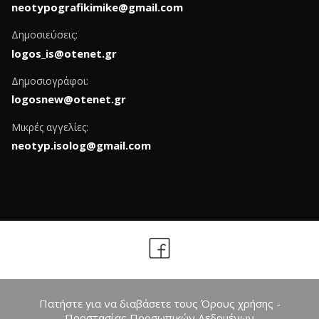
neotypografikimike@gmail.com
Δημοσιεύσεις:
logos_is@otenet.gr
Δημοσιογράφοι:
logosnew@otenet.gr
Μικρές αγγελίες:
neotyp.isolog@gmail.com
Πατήστε για να διαβάσετε τους Όρους χρήσης -
Προστασίας Προσωπικών Δεδομένων