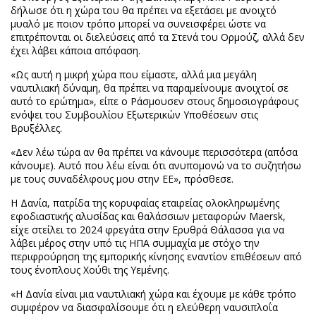
δήλωσε ότι η χώρα του θα πρέπει να εξετάσει με ανοιχτό
μυαλό με ποιον τρόπο μπορεί να συνεισφέρει ώστε να
επιτρέπονται οι διελεύσεις από τα Στενά του Ορμούζ, αλλά δεν
έχει λάβει κάποια απόφαση.
«Ως αυτή η μικρή χώρα που είμαστε, αλλά μια μεγάλη
ναυτιλιακή δύναμη, θα πρέπει να παραμείνουμε ανοιχτοί σε
αυτό το ερώτημα», είπε ο Ράσμουσεν στους δημοσιογράφους
ενόψει του Συμβουλίου Εξωτερικών Υποθέσεων στις
Βρυξέλλες.
«Δεν λέω τώρα αν θα πρέπει να κάνουμε περισσότερα (απ΄όσα
κάνουμε). Αυτό που λέω είναι ότι ανυπομονώ να το συζητήσω
με τους συναδέλφους μου στην ΕΕ», πρόσθεσε.
Η Δανία, πατρίδα της κορυφαίας εταιρείας ολοκληρωμένης
εφοδιαστικής αλυσίδας και θαλάσσιων μεταφορών Maersk,
είχε στείλει το 2024 φρεγάτα στην Ερυθρά Θάλασσα για να
λάβει μέρος στην υπό τις ΗΠΑ συμμαχία με στόχο την
περιφρούρηση της εμπορικής κίνησης εναντίον επιθέσεων από
τους ένοπλους Χούθι της Υεμένης.
«Η Δανία είναι μια ναυτιλιακή χώρα και έχουμε με κάθε τρόπο
συμφέρον να διασφαλίσουμε ότι η ελεύθερη ναυσιπλοΐα