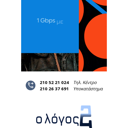
210 52 21 024
Τηλ. Κέντρο
phone_forwarded
210 26 37 691
Υποκατάστημα