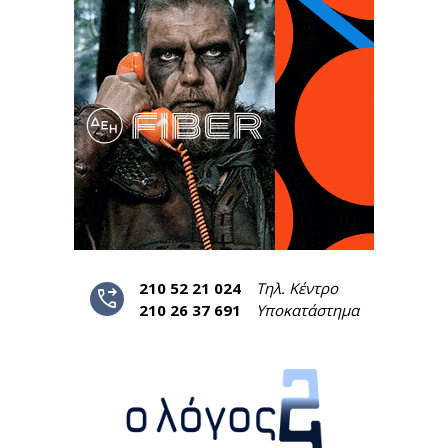
210 52 21 024
Τηλ. Κέντρο
phone_forwarded
210 26 37 691
Υποκατάστημα