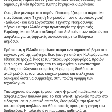
δημιουργεί νέα πρότυπα εξυπηρέτησης και διαφάνειας.
Όμως δεν μένουμε στο παρόν. Προετοιμάζουμε το αύριο. Με
επενδύσεις στην Τεχνητή Νοημοσύνη, τον υπερυπολογιστή
«Δαίδαλο» και ένα Εργοστάσιο Τεχνητής Νοημοσύνης
φέρνουμε την Ελλάδα στην πρωτοπορία της ψηφιακής
Ευρώπης. Με απόλυτο σεβασμό στα δεδομένα των πολιτών και
ασφάλεια για τις ψηφιακές συναλλαγές με το Ελληνικό
Δημόσιο.
Πρόσφατα, η Ελλάδα σημείωσε ακόμα ένα σημαντικό βήμα στο
τεχνολογικό της αφήγημα. Εκτοξεύτηκε από την Καλιφόρνια και
τέθηκε σε τροχιά ένας ερευνητικός μικροδορυφόρος, προϊόν
έρευνας και υλοποίησης από το Δημοκρίτειο Πανεπιστήμιο
Θράκης και ελληνικές εταιρείες. Η χώρα μας διαθέτει το
ακαδημαϊκό, ερευνητικό, επιχειρηματικό και στελεχιακό
δυναμικό ώστε να συμμετέχει στην πρώτη γραμμή των
τεχνολογιών.
Ταυτόχρονα, δίνουμε έμφαση στην ψηφιακή παιδεία και την
ασφάλεια των παιδιών μας. Το Kids Wallet, εργαλείο πρώτο στο
είδος του σε ευρωπαϊκό επίπεδο, διασφαλίζει την ηλικιακή
ταυτοποίηση ανηλίκων και θέτει σαφείς όρους στη χρήση του
διαδικτύου. Η πολιτεία δεν παρατηρεί παθητικά τις