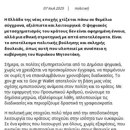
07 Ιουλ 2025
πολιτική
Η Ελλάδα της νέας εποχής χτίζεται πάνω σε θεμέλια
σύγχρονα, αξιόπιστα και λειτουργικά. Ο ψηφιακός
μετασχηματισμός του κράτους δεν είναι αφηρημένη έννοια,
αλλά μια εθνική στρατηγική με απτά αποτελέσματα. Είναι
το αποτέλεσμα πολιτικής βούλησης και σκληρής
δουλειάς, όπως αυτή που υλοποιεί με συνέπεια η
κυβέρνηση του Κυριάκου Μητσοτάκη.
Σήμερα, οι πολίτες εξυπηρετούνται από το Δημόσιο ψηφιακά,
χωρίς να χρειάζεται να προσκομίσουν έγγραφα, να περιμένουν
σε ουρές ή να επαναλαμβάνουν χρονοβόρες διαδικασίες. Το
gov.gr και το Gov.gr Wallet αποτελούν τη βάση μιας νέας
σχέσης εμπιστοσύνης ανάμεσα στον πολίτη και το κράτος. Με
την εφαρμογή του Προσωπικού Αριθμού, ενώνουμε τα
δημόσια μητρώα, εξαλείφουμε λάθη, απλοποιούμε τις
διαδικασίες και περιορίζουμε δραστικά τη γραφειοκρατία.
Η πολιτική μας στοχεύει πολύ πέρα από την αποδοτικότερη
λειτουργία του κράτους: στοχεύει στην ισότητα των ευκαιριών.
Σε ένα κράτος που λειτουργεί για όλους, χωρίς εξαιρέσεις, που
ενισχύει την εμπιστοσύνη των πολιτών στους θεσμούς και