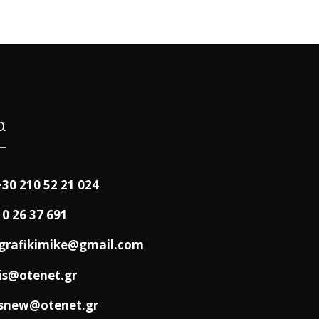
α
+30 210 52 21 024
10 26 37 691
grafikimike@gmail.com
is@otenet.gr
snew@otenet.gr