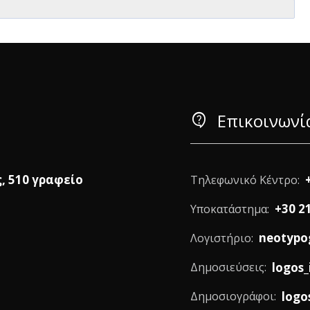
contact_support
Επικοινωνί
ς, 510 γραφείο
Τηλεφωνικό Κέντρο:
+30 2
Υποκατάστημα:
neotypo
Λογιστήριο:
logos_
Δημοσιεύσεις:
logo
Δημοσιογράφοι: