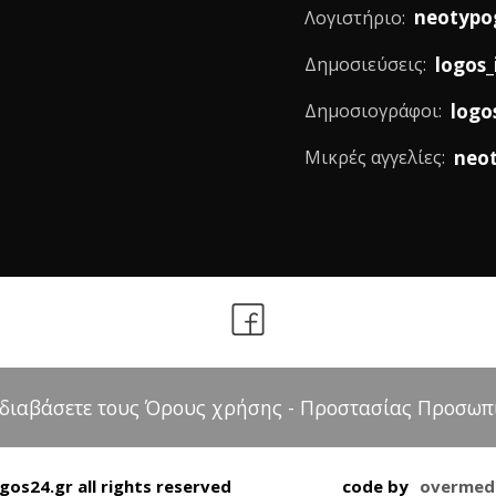
neotypo
Λογιστήριο:
logos_
Δημοσιεύσεις:
logo
Δημοσιογράφοι:
neo
Μικρές αγγελίες:
 διαβάσετε τους Όρους χρήσης - Προστασίας Προσω
gos24.gr all rights reserved
code by
overmedi