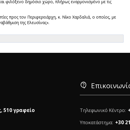
και φιλόξενο δημόσιο χώρο, πλήρως εναρμονισμένο με τις
ίες προς τον Περιφερειάρχη, κ. Νίκο Χαρδαλιά, ο οποίος, με
ναβάθμιση της Ελευσίνας».
contact_support
Επικοινωνί
ς, 510 γραφείο
Τηλεφωνικό Κέντρο:
+30 2
Υποκατάστημα: