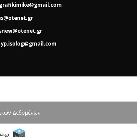
grafikimike@gmail.com
is@otenet.gr
snew@otenet.gr
typ.isolog@gmail.com
πικών Δεδομένων
a.gr