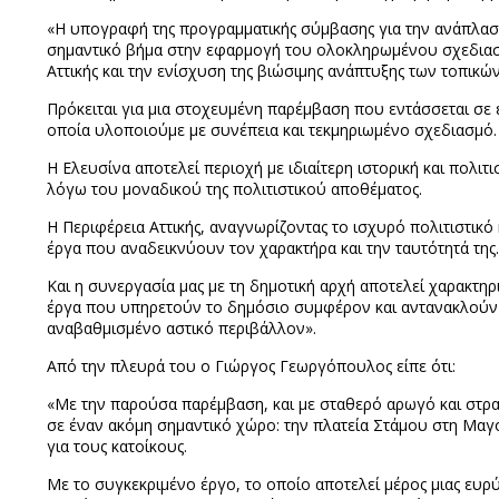
«Η υπογραφή της προγραμματικής σύμβασης για την ανάπλασ
σημαντικό βήμα στην εφαρμογή του ολοκληρωμένου σχεδιασμο
Αττικής και την ενίσχυση της βιώσιμης ανάπτυξης των τοπικώ
Πρόκειται για μια στοχευμένη παρέμβαση που εντάσσεται σε
οποία υλοποιούμε με συνέπεια και τεκμηριωμένο σχεδιασμό.
Η Ελευσίνα αποτελεί περιοχή με ιδιαίτερη ιστορική και πολι
λόγω του μοναδικού της πολιτιστικού αποθέματος.
Η Περιφέρεια Αττικής, αναγνωρίζοντας το ισχυρό πολιτιστικό 
έργα που αναδεικνύουν τον χαρακτήρα και την ταυτότητά της.
Και η συνεργασία μας με τη δημοτική αρχή αποτελεί χαρακτη
έργα που υπηρετούν το δημόσιο συμφέρον και αντανακλούν το
αναβαθμισμένο αστικό περιβάλλον».
Από την πλευρά του ο Γιώργος Γεωργόπουλος είπε ότι:
«Με την παρούσα παρέμβαση, και με σταθερό αρωγό και στρατ
σε έναν ακόμη σημαντικό χώρο: την πλατεία Στάμου στη Μαγο
για τους κατοίκους.
Με το συγκεκριμένο έργο, το οποίο αποτελεί μέρος μιας ευρ