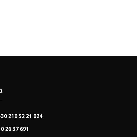
α
+30 210 52 21 024
10 26 37 691