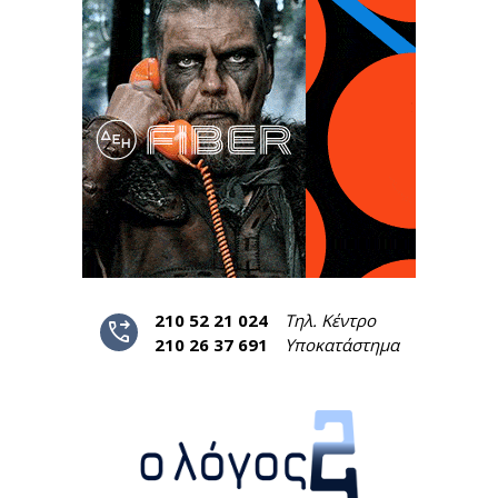
210 52 21 024
Τηλ. Κέντρο
phone_forwarded
210 26 37 691
Υποκατάστημα