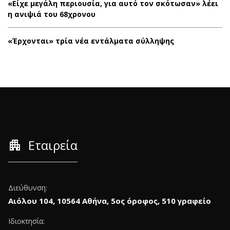
«Είχε μεγάλη περιουσία, για αυτό τον σκότωσαν» λέει
η ανιψιά του 68χρονου
«Έρχονται» τρία νέα εντάλματα σύλληψης
apartment
Εταιρεία
Διεύθυνση:
Αιόλου 104, 10564 Αθήνα, 5ος όροφος, 510 γραφείο
Ιδιοκτησία: