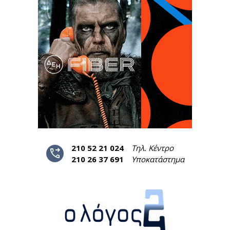
210 52 21 024
Τηλ. Κέντρο
phone_forwarded
210 26 37 691
Υποκατάστημα