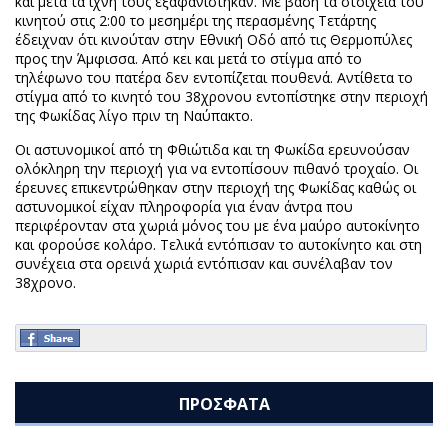
και μετά τα ίχνη τους εξαφανίστηκαν. Με βάση τα στοιχεία του
κινητού στις 2:00 το μεσημέρι της περασμένης Τετάρτης
έδειχναν ότι κινούταν στην Εθνική Οδό από τις Θερμοπύλες
προς την Άμφισσα. Από κει και μετά το στίγμα από το
τηλέφωνο του πατέρα δεν εντοπίζεται πουθενά. Αντίθετα το
στίγμα από το κινητό του 38χρονου εντοπίστηκε στην περιοχή
της Φωκίδας λίγο πριν τη Ναύπακτο.
Οι αστυνομικοί από τη Φθιώτιδα και τη Φωκίδα ερευνούσαν
ολόκληρη την περιοχή για να εντοπίσουν πιθανό τροχαίο. Οι
έρευνες επικεντρώθηκαν στην περιοχή της Φωκίδας καθώς οι
αστυνομικοί είχαν πληροφορία για έναν άντρα που
περιφέρονταν στα χωριά μόνος του με ένα μαύρο αυτοκίνητο
και φορούσε κολάρο. Τελικά εντόπισαν το αυτοκίνητο και στη
συνέχεια στα ορεινά χωριά εντόπισαν και συνέλαβαν τον
38χρονο.
ΠΡΟΣΦΑΤΑ