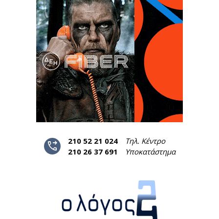
210 52 21 024
Τηλ. Κέντρο
phone_forwarded
210 26 37 691
Υποκατάστημα