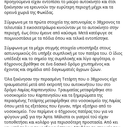
προηγούμενα είχαν εντοπίσει το μαύρο αυτοκίνητο και έτσι
ξεκίνησαν να ερευνούν την ευρύτερη περιοχή μέχρι και τα
ορεινά χωριά της Φωκίδας.
Σύμφωνα με τα πρώτα στοιχεία της αστυνομίας ο 38χρονος τα
τελευταία 3 εικοσιτετράωρα κινούνταν με το αυτοκίνητο στην
περιοχή, έως ότου έμεινε από καύσιμα. Μετά κατέφυγε σε
ποιμνιοστάσια με τα πόδια όπου και τελικά εντοπίστηκε.
Σύμφωνα με τα μέχρι στιγμής στοιχεία υποστήριξε στους
αστυνομικούς ότι υπήρξε συμπλοκή με τον πατέρα του. Ο ίδιος
υπέδειξε και το σημείο της συμπλοκής και λίγο αργότερα, ο
65χρονος βρέθηκε σε ένα δασικό δρόμο χτυπημένος και
έχοντας και σημάδια από δαγκωματιές άγριων ζώων.
Όλα ξεκίνησαν την περασμένη Τετάρτη που ο 38χρονος είχε
τραυματιστεί μετά από εκτροπή του αυτοκινήτου του στο
δρόμο Λαμίας-Καρπενησίου. Τραυματίας μεταφέρθηκε στο
νοσοκομείο του Καρπενησίου και τα ξημερώματα της
περασμένης Τετάρτης μεταφέρθηκε στο νοσοκομείο της Λαμίας
όπου μετά τις εξετάσεις που έγιναν, πήρε εξιτήριο από το
νοσοκομείο. Τον περίμενε ο 65χρονος πατέρας του για να
φύγουν μαζί για την Άρτα. Μάλιστα οι γιατροί τού είχαν
τοποθετήσει και κολάρο για περισσότερη προστασία. Από κει