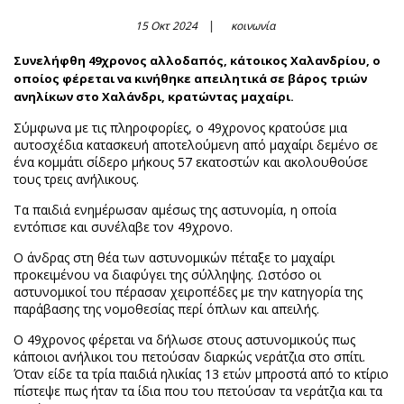
15 Οκτ 2024
κοινωνία
Συνελήφθη 49χρονος αλλοδαπός, κάτοικος Χαλανδρίου, ο
οποίος φέρεται να κινήθηκε απειλητικά σε βάρος τριών
ανηλίκων στο Χαλάνδρι, κρατώντας μαχαίρι.
Σύμφωνα με τις πληροφορίες, ο 49χρονος κρατούσε μια
αυτοσχέδια κατασκευή αποτελούμενη από μαχαίρι δεμένο σε
ένα κομμάτι σίδερο μήκους 57 εκατοστών και ακολουθούσε
τους τρεις ανήλικους.
Τα παιδιά ενημέρωσαν αμέσως της αστυνομία, η οποία
εντόπισε και συνέλαβε τον 49χρονο.
Ο άνδρας στη θέα των αστυνομικών πέταξε το μαχαίρι
προκειμένου να διαφύγει της σύλληψης. Ωστόσο οι
αστυνομικοί του πέρασαν χειροπέδες με την κατηγορία της
παράβασης της νομοθεσίας περί όπλων και απειλής.
Ο 49χρονος φέρεται να δήλωσε στους αστυνομικούς πως
κάποιοι ανήλικοι του πετούσαν διαρκώς νεράτζια στο σπίτι.
Όταν είδε τα τρία παιδιά ηλικίας 13 ετών μπροστά από το κτίριο
πίστεψε πως ήταν τα ίδια που του πετούσαν τα νεράτζια και τα