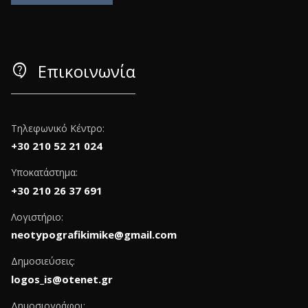
contact_support
Επικοινωνία
Τηλεφωνικό Κέντρο:
+30 210 52 21 024
Υποκατάστημα:
+30 210 26 37 691
Λογιστήριο:
neotypografikimike@gmail.com
Δημοσιεύσεις:
logos_is@otenet.gr
Δημοσιογράφοι: