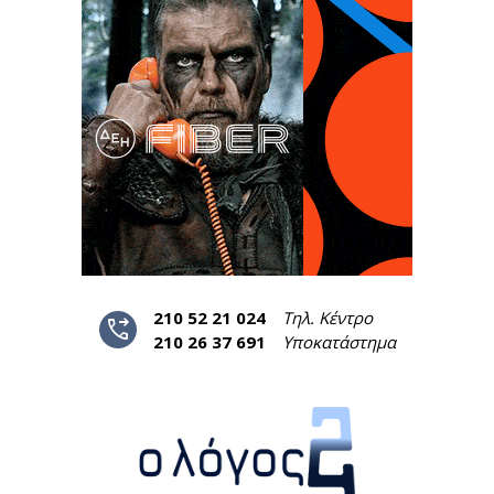
210 52 21 024
Τηλ. Κέντρο
phone_forwarded
210 26 37 691
Υποκατάστημα