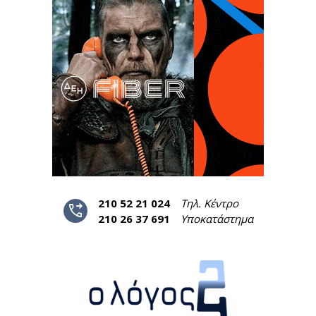
210 52 21 024
Τηλ. Κέντρο
phone_forwarded
210 26 37 691
Υποκατάστημα