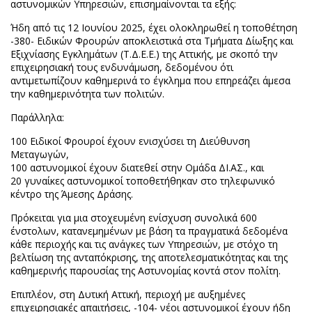
αστυνομικών Υπηρεσιών, επισημαίνονται τα εξής:
Ήδη από τις 12 Ιουνίου 2025, έχει ολοκληρωθεί η τοποθέτηση
-380- Ειδικών Φρουρών αποκλειστικά στα Τμήματα Δίωξης και
Εξιχνίασης Εγκλημάτων (Τ.Δ.Ε.Ε.) της Αττικής, με σκοπό την
επιχειρησιακή τους ενδυνάμωση, δεδομένου ότι
αντιμετωπίζουν καθημερινά το έγκλημα που επηρεάζει άμεσα
την καθημερινότητα των πολιτών.
Παράλληλα:
100 Ειδικοί Φρουροί έχουν ενισχύσει τη Διεύθυνση
Μεταγωγών,
100 αστυνομικοί έχουν διατεθεί στην Ομάδα ΔΙ.ΑΣ., και
20 γυναίκες αστυνομικοί τοποθετήθηκαν στο τηλεφωνικό
κέντρο της Άμεσης Δράσης.
Πρόκειται για μια στοχευμένη ενίσχυση συνολικά 600
ένστολων, κατανεμημένων με βάση τα πραγματικά δεδομένα
κάθε περιοχής και τις ανάγκες των Υπηρεσιών, με στόχο τη
βελτίωση της ανταπόκρισης, της αποτελεσματικότητας και της
καθημερινής παρουσίας της Αστυνομίας κοντά στον πολίτη.
Επιπλέον, στη Δυτική Αττική, περιοχή με αυξημένες
επιχειρησιακές απαιτήσεις, -104- νέοι αστυνομικοί έχουν ήδη