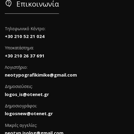
contact_support
Επικοινωνία
Τηλεφωνικό Κέντρο:
+30 210 52 21 024
Υποκατάστημα:
+30 210 26 37 691
Λογιστήριο:
neotypografikimike@gmail.com
Δημοσιεύσεις:
logos_is@otenet.gr
Δημοσιογράφοι:
logosnew@otenet.gr
Μικρές αγγελίες:
neotyp.isolog@gmail.com