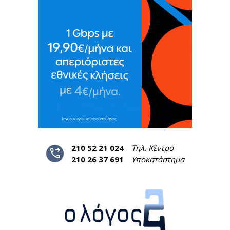
210 52 21 024
Τηλ. Κέντρο
phone_forwarded
210 26 37 691
Υποκατάστημα