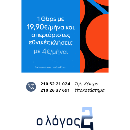
210 52 21 024
Τηλ. Κέντρο
phone_forwarded
210 26 37 691
Υποκατάστημα