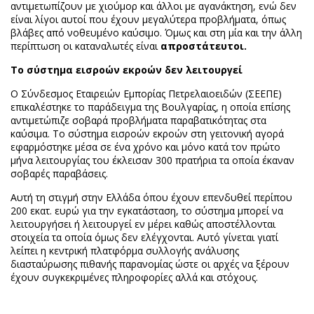
αντιμετωπίζουν με χιούμορ και άλλοι με αγανάκτηση, ενώ δεν
είναι λίγοι αυτοί που έχουν μεγαλύτερα προβλήματα, όπως
βλάβες από νοθευμένο καύσιμο. Όμως και στη μία και την άλλη
περίπτωση οι καταναλωτές είναι
απροστάτευτοι.
Το σύστημα εισροών εκροών δεν λειτουργεί
Ο Σύνδεσμος Εταιρειών Εμπορίας Πετρελαιοειδών (ΣΕΕΠΕ)
επικαλέστηκε το παράδειγμα της Βουλγαρίας, η οποία επίσης
αντιμετώπιζε σοβαρά προβλήματα παραβατικότητας στα
καύσιμα. Το σύστημα εισροών εκροών στη γειτονική αγορά
εφαρμόστηκε μέσα σε ένα χρόνο και μόνο κατά τον πρώτο
μήνα λειτουργίας του έκλεισαν 300 πρατήρια τα οποία έκαναν
σοβαρές παραβάσεις.
Αυτή τη στιγμή στην Ελλάδα όπου έχουν επενδυθεί περίπου
200 εκατ. ευρώ για την εγκατάσταση, το σύστημα μπορεί να
λειτουργήσει ή λειτουργεί εν μέρει καθώς αποστέλλονται
στοιχεία τα οποία όμως δεν ελέγχονται. Αυτό γίνεται γιατί
λείπει η κεντρική πλατφόρμα συλλογής ανάλυσης
διασταύρωσης πιθανής παρανομίας ώστε οι αρχές να ξέρουν
έχουν συγκεκριμένες πληροφορίες αλλά και στόχους.