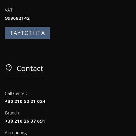
VAT:
999682142
ΤΑΥΤΟΤΗΤΑ
contact_support
Contact
Call Center:
+30 210 52 21 024
Branch:
+30 210 26 37 691
Accounting: