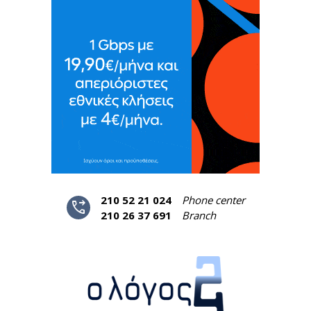
210 52 21 024
Phone center
phone_forwarded
210 26 37 691
Branch