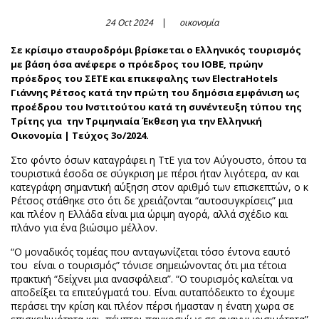
24 Oct 2024
οικονομία
Σε κρίσιμο σταυροδρόμι βρίσκεται ο Ελληνικός τουρισμός
με βάση όσα ανέφερε ο πρόεδρος του ΙΟΒΕ, πρώην
πρόεδρος του ΣΕΤΕ και επικεφαλης των ElectraHotels
Γιάννης Ρέτσος κατά την πρώτη του δημόσια εμφάνιση ως
προέδρου του Ινστιτούτου κατά τη συνέντευξη τύπου της
Τρίτης για την Τριμηνιαία Έκθεση για την Ελληνική
Οικονομία | Τεύχος 3ο/2024.
Στο φόντο όσων καταγράφει η ΤτΕ για τον Αύγουστο, όπου τα
τουριστικά έσοδα σε σύγκριση με πέρσι ήταν λιγότερα, αν και
κατεγράφη σημαντική αύξηση στον αριθμό των επισκεπτών, ο κ
Ρέτσος στάθηκε στο ότι δε χρειάζονται “αυτοσυγκρίσεις” μια
και πλέον η Ελλάδα είναι μια ώριμη αγορά, αλλά σχέδιο και
πλάνο για ένα βιώσιμο μέλλον.
“Ο μοναδικός τομέας που ανταγωνίζεται τόσο έντονα εαυτό
του είναι ο τουρισμός” τόνισε σημειώνοντας ότι μια τέτοια
πρακτική “δείχνει μια ανασφάλεια”. “Ο τουρισμός καλείται να
αποδείξει τα επιτεύγματά του. Είναι αυταπόδεικτο το έχουμε
περάσει την κρίση και πλέον πέρσι ήμασταν η ένατη χωρα σε