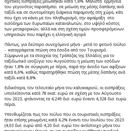
σχετικές εισπράξεις μειώθηκαν κατά 1,8%. Μάλιστα ερμηνεία
του γεγονότος παραπέμπει σε µείωση της µέσης δαπάνης ανά
ταξίδι και σε συντοµότερη διάρκεια παραµονής στη χώρα, κάτι
που έχει να κάνει με τον πληθωρισμό, την αφαίμαξη στο
εισόδηµα των Ευρωπαίων καταναλωτών, στο υψηλό κόστος
των µεταφορικών, αλλά και στη σχέση τιµών-προσφερόµενων
υπηρεσιών που παρέχει η ελληνική αγορά
Πάντως, για δεύτερο συνεχόμενο μήνα - μετά το φετινό Ιούλιο
- καταγράφεται πτώση στα έσοδα από τον Τουρισμό.
Σύμφωνα με τα στοιχεία της Τράπεζας της Ελλάδος για το
ταξιδιωτικό ισοζύγιο του Αυγούστου η μείωση των εσόδων
ήταν 1,8% σε σύγκριση με πέρσι, παρά την άνοδο των αφίξεων
κατά 6,6%, καθώς παρατηρήθηκε πτώση της μέσης δαπάνης ανά
ταξίδι κατά 8,8%.
Ειδικότερα, τον τελευταίο μήνα του καλοκαιριού, οι εισπράξεις
υπολείπονται κατά 78 εκατ. ευρώ σε σχέση με τον Αύγουστο
του 2023, φτάνοντας τα 4,249 δισ. ευρώ έναντι 4,328 δισ. ευρώ
πέρσι.
Υπενθυμίζεται πως τον Ιούλιο που οι τουριστικές εισπράξεις
ήταν επίσης μειωμένες κατά 4,2% έναντι του Ιουλίου του 2023
(4,03 δισ. ευρώ από 4,20 δισ. ευρώ τον αντίστοιχο μήνα του
προηγούμενου έτους), αν και οι αφίξεις κινήθηκαν ανοδικά