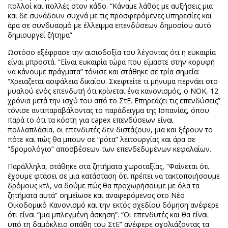
πολλοί και πολλές στον κάδο. “Κάναμε λάθος με αυξήσεις μια
και δε συνάδουν συχνά με τις προσφερόμενες υπηρεσίες και
άρα σε συνδυασμό με έλλειμμα επενδύσεων δημοσίου αυτό
δημιουργεί ζήτημα”
Ωστόσο εξέφρασε την αισιοδοξία του λέγοντας ότι η ευκαιρία
είναι μπροστά. “Είναι ευκαιρία τώρα που είμαστε στην κορυφή
να κάνουμε πράγματα” τόνισε και στάθηκε σε τρία σημεία:
“Χρειαζεται ασφάλεια δικαίου. Σκεφτείτε τι μήνυμα περνάει στο
μυαλού ενός επενδυτή ότι κρίνεται ένα κανονισμός, ο ΝΟΚ, 12
χρόνια μετά την ισχύ του από το ΣτΕ. Επηρεάζει τις επενδύσεις”
τόνισε αντιπαραβάλοντας το παράδειγμα της Ισπανίας, όπου
παρά το ότι τα κόστη για capex επενδύσεων είναι
πολλαπλάσια, οι επενδυτές δεν διστάζουν, μια και ξέρουν το
πότε και πώς θα μπουν σε “ρότα” λειτουργίας και άρα σε
“δρομολόγιο” αποσβέσεων των επενδεδυμένων κεφαλαίων.
Παράλληλα, στάθηκε στα ζητήματα χωροταξίας, “Φαίνεται ότι
έχουμε φτάσει σε μια κατάσταση ότι πρέπει να τακτοποιήσουμε
δρόμους κτλ, να δούμε πώς θα προχωρήσουμε με όλα τα
ζητήματα αυτά” σημείωσε και αναφερόμενος στο Νέο
Οικοδομικό Κανονισμό και την εκτός σχεδίου δόμηση ανέφερε
ότι είναι “μια μπλεγμένη άσκηση”. “Οι επενδυτές και θα είναι
υπό τη δαμόκλειο σπάθη του ΣτΕ” ανέφερε σχολιάζοντας τα