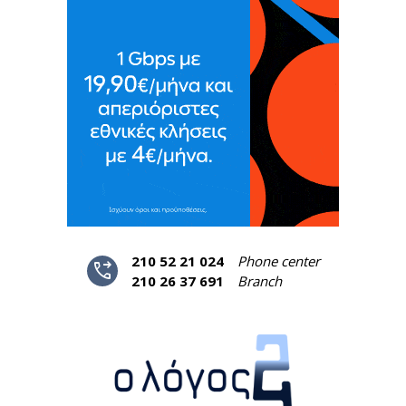
210 52 21 024
Phone center
phone_forwarded
210 26 37 691
Branch