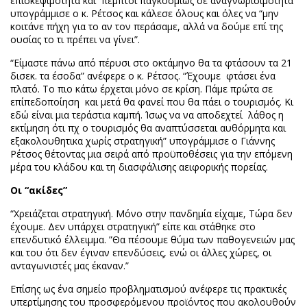
επισκεψιμότητα και πέμπτοι παγκοσμίως σε αναγνωρισιμότητα”
υπογράμμισε ο κ. Ρέτσος και κάλεσε όλους και όλες να “μην
κοιτάνε πήχη για το αν τον περάσαμε, αλλά να δούμε επί της
ουσίας το τι πρέπει να γίνει”.
“Είμαστε πάνω από πέρυσι στο οκτάμηνο θα τα φτάσουν τα 21
δισεκ. τα έσοδα” ανέφερε ο κ. Ρέτσος. “Έχουμε φτάσει ένα
πλατό. Το πιο κάτω έρχεται μόνο σε κρίση. Πάμε πρώτα σε
επίπεδοποίηση και μετά θα φανεί που θα πάει ο τουρισμός. Κι
εδώ είναι μια τεράστια καμπή. Ίσως να να αποδεχτεί λάθος η
εκτίμηση ότι πχ ο τουρισμός θα αναπτύσσεται αυθόρμητα και
εξακολουθητικα χωρίς στρατηγική” υπογράμμισε ο Γιάννης
Ρέτσος θέτοντας μια σειρά από προϋποθέσεις για την επόμενη
μέρα του κλάδου και τη διασφάλισης αειφορικής πορείας.
Οι “ακίδες”
“Χρειάζεται στρατηγική. Μόνο στην πανδημία είχαμε, Τώρα δεν
έχουμε. Δεν υπάρχει στρατηγική” είπε και στάθηκε στο
επενδυτικό έλλειμμα. ”Θα πέσουμε θύμα των παθογενειών μας
και του ότι δεν έγιναν επενδύσεις, ενώ οι άλλες χώρες, οι
ανταγωνιστές μας έκαναν.”
Επίσης ως ένα σημείο προβληματισμού ανέφερε τις πρακτικές
υπερτίμησης του προσφερόμενου προϊόντος που ακολουθούν