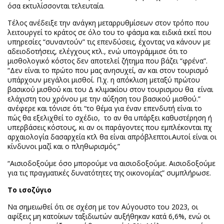
όσα εκτυλίσσονται τελευταία.
Τέλος ανέδειξε την ανάγκη μεταρρυθμίσεων στον τρόπο που
λειτουργεί το κράτος σε όλο του το φάσμα και ειδικά εκεί που
υπηρεσίες “συναντούν” τις επενδύσεις, έχοντας να κάνουν με
αδειοδοτήσεις, ελέγχους κτλ., ενώ υπογράμμισε ότι το
μισθολογικό κόστος δεν αποτελεί ζήτημα που βάζει “φρένα”.
“Δεν είναι το πρώτο που μας ανησυχεί, αν και στον τουρισμό
υπάρχουν μεγάλοι μισθοί. Π.χ. η απόκλιση μεταξύ πρώτου
βασικού μισθού και του Δ κλιμακίου στον τουρισμου θα είναι
ελάχιστη του χρόνου με την αύξηση του βασικού μισθού.”
ανέφερε και τόνισε ότι “το θέμα για έναν επενδυτή είναι το
πώς θα εξελιχθεί το σχέδιο, το αν θα υπάρξει καθυστέρηση ή
υπερβάσεις κόστους, κι αν οι παράγοντες που εμπλέκονται πχ
αρχαιολογία δασαρχεία κτλ θα είναι απρόβλεπτοι.Αυτοί είναι οι
κίνδυνοι μαζί και ο πληθωρισμός.”
“Αισιοδοξούμε όσο μπορούμε να αισιοδοξούμε. Αισιοδοξούμε
για τις πραγματικές δυνατότητες της οικονομίας” συμπλήρωσε.
Το ισοζύγιο
Να σημειωθεί ότι σε σχέση με τον Αύγουστο του 2023, οι
αφίξεις μη κατοίκων ταξιδιωτών αυξήθηκαν κατά 6,6%, ενώ οι