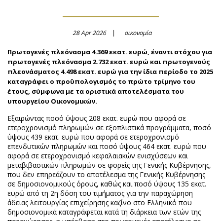
28 Apr 2026
οικονομία
Πρωτογενές πλεόνασμα 4.369 εκατ. ευρώ, έναντι στόχου για
πρωτογενές πλεόνασμα 2.732 εκατ. ευρώ και πρωτογενούς
πλεονάσματος 4.498 εκατ. ευρώ για την ίδια περίοδο το 2025
καταγράφει ο προϋπολογισμός το πρώτο τρίμηνο του
έτους, σύμφωνα με τα οριστικά αποτελέσματα του
υπουργείου Οικονομικών.
Εξαιρώντας ποσό ύψους 208 εκατ. ευρώ που αφορά σε
ετεροχρονισμό πληρωμών σε εξοπλιστικά προγράμματα, ποσό
ύψους 439 εκατ. ευρώ που αφορά σε ετεροχρονισμό
επενδυτικών πληρωμών και ποσό ύψους 464 εκατ. ευρώ που
αφορά σε ετεροχρονισμό κεφαλαιακών ενισχύσεων και
μεταβιβαστικών πληρωμών σε φορείς της Γενικής Κυβέρνησης,
που δεν επηρεάζουν το αποτέλεσμα της Γενικής Κυβέρνησης
σε δημοσιονομικούς όρους, καθώς και ποσό ύψους 135 εκατ.
ευρώ από τη 2η δόση του τιμήματος για την παραχώρηση
άδειας λειτουργίας επιχείρησης καζίνο στο Ελληνικό που
δημοσιονομικά καταγράφεται κατά τη διάρκεια των ετών της