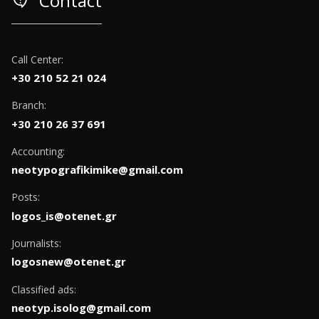
contact_support
Contact
Call Center:
+30 210 52 21 024
Branch:
+30 210 26 37 691
Accounting:
neotypografikimike@gmail.com
Posts:
logos_is@otenet.gr
Journalists:
logosnew@otenet.gr
Classified ads:
neotyp.isolog@gmail.com