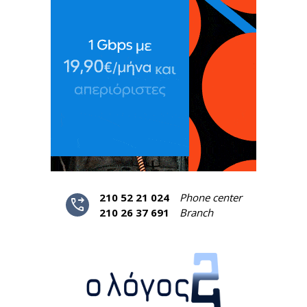
210 52 21 024
Phone center
phone_forwarded
210 26 37 691
Branch