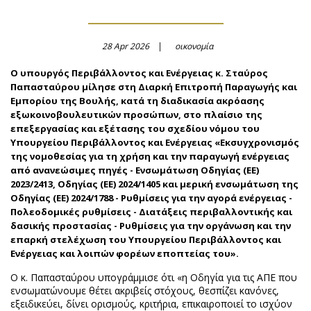
28 Apr 2026
οικονομία
Ο υπουργός Περιβάλλοντος και Ενέργειας κ. Σταύρος
Παπασταύρου μίλησε στη Διαρκή Επιτροπή Παραγωγής και
Εμπορίου της Βουλής, κατά τη διαδικασία ακρόασης
εξωκοινοβουλευτικών προσώπων, στο πλαίσιο της
επεξεργασίας και εξέτασης του σχεδίου νόμου του
Υπουργείου Περιβάλλοντος και Ενέργειας «Εκσυγχρονισμός
της νομοθεσίας για τη χρήση και την παραγωγή ενέργειας
από ανανεώσιμες πηγές - Ενσωμάτωση Οδηγίας (ΕΕ)
2023/2413, Οδηγίας (ΕΕ) 2024/1405 και μερική ενσωμάτωση της
Οδηγίας (ΕΕ) 2024/1788 - Ρυθμίσεις για την αγορά ενέργειας -
Πολεοδομικές ρυθμίσεις - Διατάξεις περιβαλλοντικής και
δασικής προστασίας - Ρυθμίσεις για την οργάνωση και την
επαρκή στελέχωση του Υπουργείου Περιβάλλοντος και
Ενέργειας και λοιπών φορέων εποπτείας του».
Ο κ. Παπασταύρου υπογράμμισε ότι «η Οδηγία για τις ΑΠΕ που
ενσωματώνουμε θέτει ακριβείς στόχους, θεσπίζει κανόνες,
εξειδικεύει, δίνει ορισμούς, κριτήρια, επικαιροποιεί το ισχύον