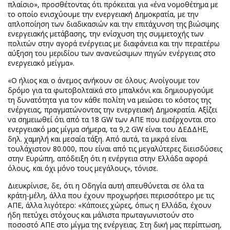
πλαίσιο», προσθέτοντας ότι πρόκειται για «ένα νομοθέτημα με
το οποίο ενισχύουμε την ενεργειακή Δημοκρατία, με την
απλοποίηση των διαδικασιών και την επιτάχυνση της βιώσιμης
ενεργειακής μετάβασης, την ενίσχυση της συμμετοχής των
πολιτών στην αγορά ενέργειας με διαφάνεια και την περαιτέρω
αύξηση του μεριδίου των ανανεώσιμων πηγών ενέργειας στο
ενεργειακό μείγμα».
«Ο ήλιος και ο άνεμος ανήκουν σε όλους. Ανοίγουμε τον
δρόμο για τα φωτοβολταϊκά στο μπαλκόνι και δημιουργούμε
τη δυνατότητα για τον κάθε πολίτη να μειώσει το κόστος της
ενέργειας, πραγματώνοντας την ενεργειακή Δημοκρατία. Αξίζει
να σημειωθεί ότι από τα 18 GW των ΑΠΕ που εισέρχονται στο
ενεργειακό μας μίγμα σήμερα, τα 9,2 GW είναι του ΔΕΔΔΗΕ,
δηλ. χαμηλή και μεσαία τάξη. Από αυτά, τα μικρά είναι
τουλάχιστον 80.000, που είναι από τις μεγαλύτερες διεισδύσεις
στην Ευρώπη, απόδειξη ότι η ενέργεια στην Ελλάδα αφορά
όλους, και όχι μόνο τους μεγάλους», τόνισε.
Διευκρίνισε, δε, ότι η Οδηγία αυτή απευθύνεται σε όλα τα
κράτη-μέλη, άλλα που έχουν προχωρήσει περισσότερο με τις
ΑΠΕ, άλλα λιγότερο: «Κάποιες χώρες, όπως η Ελλάδα, έχουν
ήδη πετύχει στόχους και μάλιστα πρωταγωνιστούν στο
ποσοστό ΑΠΕ στο μίγμα της ενέργειας. Στη δική μας περίπτωση,