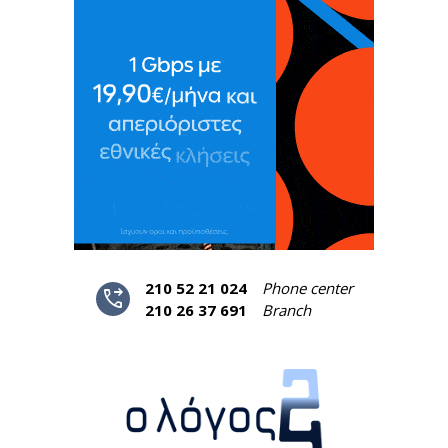
210 52 21 024
Phone center
phone_forwarded
210 26 37 691
Branch