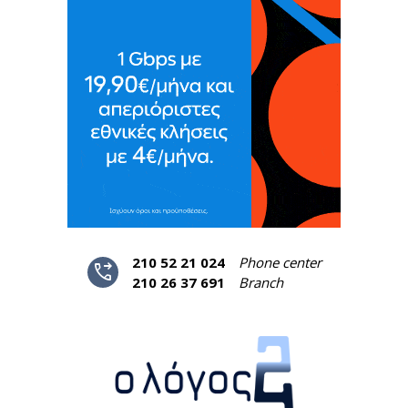
210 52 21 024
Phone center
phone_forwarded
210 26 37 691
Branch