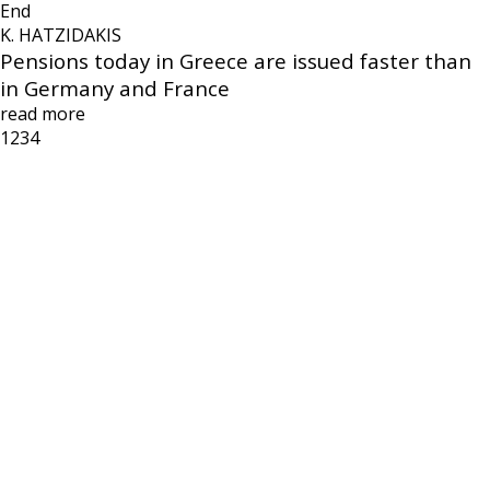
End
K. HATZIDAKIS
Pensions today in Greece are issued faster than
in Germany and France
read more
1
2
3
4