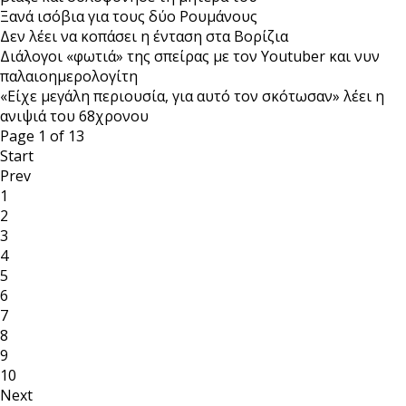
Ξανά ισόβια για τους δύο Ρουμάνους
Δεν λέει να κοπάσει η ένταση στα Βορίζια
Διάλογοι «φωτιά» της σπείρας με τον Youtuber και νυν
παλαιοημερολογίτη
«Είχε μεγάλη περιουσία, για αυτό τον σκότωσαν» λέει η
ανιψιά του 68χρονου
Page 1 of 13
Start
Prev
1
2
3
4
5
6
7
8
9
10
Next