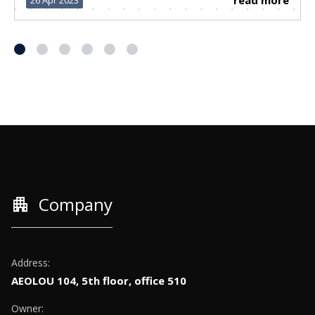
read more
26 Apr 2023
apartment
Company
Address:
AEOLOU 104, 5th floor, office 510
Owner: