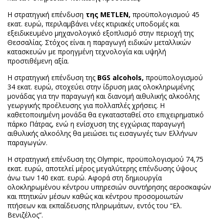
H στρατηγική επένδυση
της METLEN,
προϋπολογισμού 45
εκατ. ευρώ, περιλαμβάνει νέες κτιριακές υποδομές και
εξειδικευμένο μηχανολογικό εξοπλισμό στην περιοχή της
Θεσσαλίας. Στόχος είναι η παραγωγή ειδικών μεταλλικών
κατασκευών με προηγμένη τεχνολογία και υψηλή
προστιθέμενη αξία.
Η στρατηγική επένδυση της
BGS alcohols,
προϋπολογισμού
34 εκατ. ευρώ, στοχεύει στην ίδρυση μιας ολοκληρωμένης
μονάδας για την παραγωγή και διανομή αιθυλικής αλκοόλης
γεωργικής προέλευσης για πολλαπλές χρήσεις. Η
καθετοποιημένη μονάδα θα εγκατασταθεί στο επιχειρηματικό
πάρκο Πάτρας, ενώ η ενίσχυση της εγχώριας παραγωγή
αιθυλικής αλκοόλης θα μειώσει τις εισαγωγές των Ελλήνων
παραγωγών.
Η στρατηγική επένδυση της Olympic, προϋπολογισμού 74,75
εκατ. ευρώ, αποτελεί μέρος μεγαλύτερης επένδυσης ύψους
άνω των 140 εκατ. ευρώ. Αφορά στη δημιουργία
ολοκληρωμένου κέντρου υπηρεσιών συντήρησης αεροσκαφών
και πτητικών μέσων καθώς και κέντρου προσομοιωτών
πτήσεων και εκπαίδευσης πληρωμάτων, εντός του “Ελ.
Βενιζέλος”.